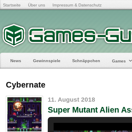
Startseite
Über uns
Impressum & Datenschutz
News
Gewinnspiele
Schnäppchen
Games
Cybernate
11. August 2018
Super Mutant Alien As