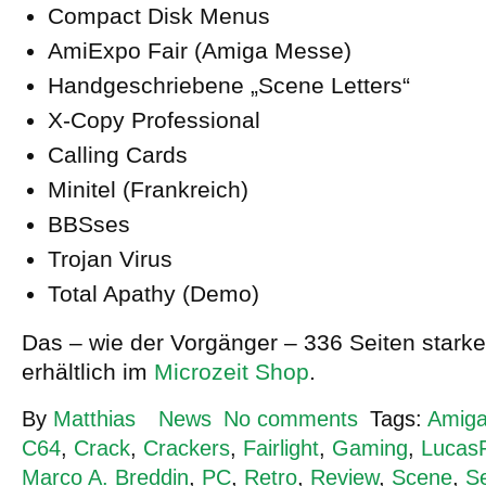
Compact Disk Menus
AmiExpo Fair (Amiga Messe)
Handgeschriebene „Scene Letters“
X-Copy Professional
Calling Cards
Minitel (Frankreich)
BBSses
Trojan Virus
Total Apathy (Demo)
Das – wie der Vorgänger – 336 Seiten starke
erhältlich im
Microzeit Shop
.
By
Matthias
News
No comments
Tags:
Amig
C64
,
Crack
,
Crackers
,
Fairlight
,
Gaming
,
Lucas
Marco A. Breddin
,
PC
,
Retro
,
Review
,
Scene
,
S