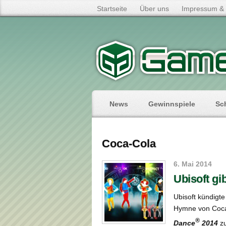
Startseite
Über uns
Impressum & 
News
Gewinnspiele
Sc
Coca-Cola
6. Mai 2014
Ubisoft gi
Ubisoft kündigte
Hymne von Coca-
®
Dance
2014
zu