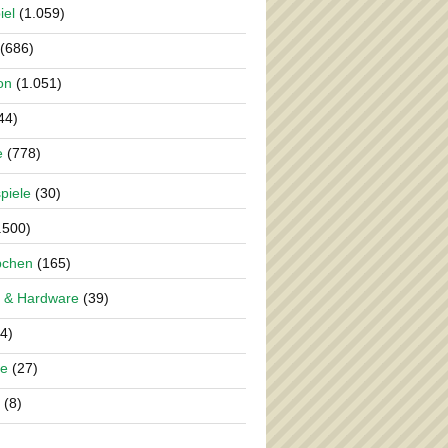
iel
(1.059)
(686)
on
(1.051)
44)
e
(778)
piele
(30)
.500)
pchen
(165)
 & Hardware
(39)
4)
re
(27)
(8)