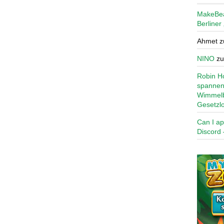
MakeBe
Berliner
Ahmet
z
NINO
z
Robin Ho
spannen
Wimmelb
Gesetzl
Can I ap
Discord 