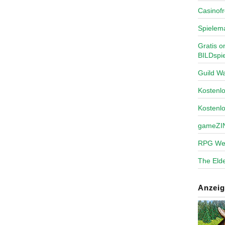
Casinofr
Spielem
Gratis o
BILDspie
Guild Wa
Kosten
Kostenl
gameZI
RPG We
The Elde
Anzeig