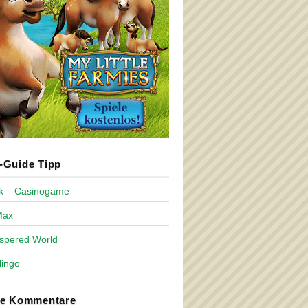
Guide Tipp
ck – Casinogame
Max
spered World
lingo
te Kommentare