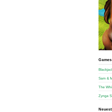
Games-
Blackja
Sam & 
The Whi
Zynga S
Neues