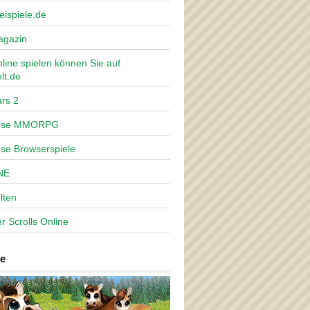
eispiele.de
agazin
nline spielen können Sie auf
lt.de
rs 2
lose MMORPG
ose Browserspiele
NE
lten
r Scrolls Online
e