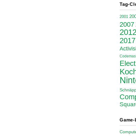
Tag-Cl
20
2001
2007
201
2017
Activis
Codemast
Elect
Koch
Nin
Schnäp
Comp
Squar
Game-
Comput