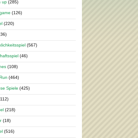
m up
(285)
rgame
(126)
el
(220)
36)
lichkeitsspiel
(567)
haftsspiel
(46)
mes
(108)
 Run
(464)
se Spiele
(425)
112)
el
(218)
r
(18)
el
(516)