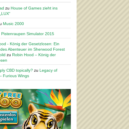
ad
zu
House of Games zieht ins
 „LUX“
u
Music 2000
u
Pistenraupen Simulator 2015
od - König der Gesetzlosen: Ein
des Abenteuer im Sherwood Forest
ild
zu
Robin Hood – König der
osen
ply CBD topically?
zu
Legacy of
– Furious Wings