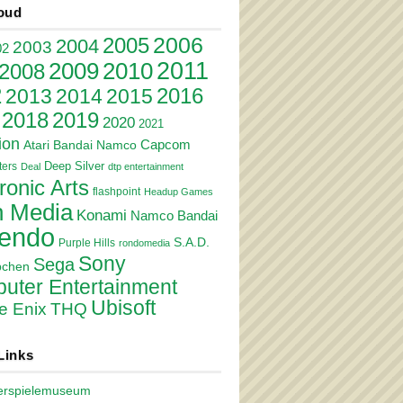
oud
2006
2005
2004
2003
02
2011
2010
2009
2008
2
2016
2013
2014
2015
2018
2019
2020
2021
ion
Atari
Bandai Namco
Capcom
Deep Silver
ers
Deal
dtp entertainment
ronic Arts
flashpoint
Headup Games
 Media
Konami
Namco Bandai
tendo
S.A.D.
Purple Hills
rondomedia
Sony
Sega
pchen
uter Entertainment
Ubisoft
e Enix
THQ
Links
erspielemuseum