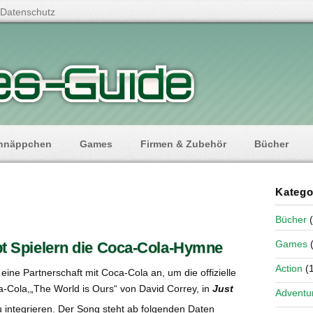
Datenschutz
hnäppchen
Games
Firmen & Zubehör
Bücher
Katego
Bücher
(
Games
(
bt Spielern die Coca-Cola-Hymne
Action
(1
 eine Partnerschaft mit Coca-Cola an, um die offizielle
Cola,„The World is Ours“ von David Correy, in
Just
Adventu
 integrieren. Der Song steht ab folgenden Daten