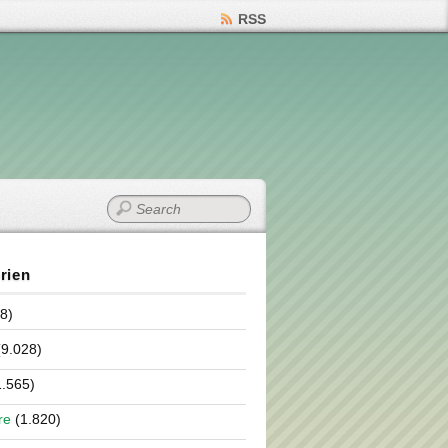
RSS
rien
8)
9.028)
.565)
re
(1.820)