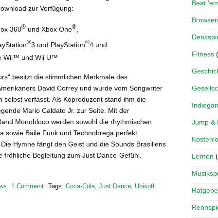
Beat 'e
ownload zur Verfügung:
Browse
®
®
box 360
und Xbox One
,
Denkspi
®
®
ayStation
3 und PlayStation
4 und
Fitness
(
ie Wii™ und Wii U™
Geschick
urs“ besitzt die stimmlichen Merkmale des
Gesellsc
 Amerikaners David Correy und wurde vom Songwriter
 selbst verfasst. Als Koproduzent stand ihm die
Indiega
egende Mario Caldato Jr. zur Seite. Mit der
 Band Monobloco werden sowohl die rhythmischen
Jump &
 sowie Baile Funk und Technobrega perfekt
Kostenlo
Die Hymne fängt den Geist und die Sounds Brasiliens
die fröhliche Begleitung zum Just Dance-Gefühl.
Lernen
(
Musikspi
ws
1 Comment
Tags:
Coca-Cola
,
Just Dance
,
Ubisoft
Ratgebe
Rennspi