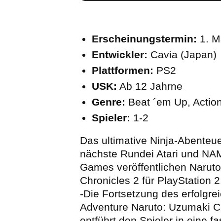
Erscheinungstermin:
1. M
Entwickler:
Cavia (Japan)
Plattformen:
PS2
USK:
Ab 12 Jahrne
Genre:
Beat ´em Up, Actio
Spieler:
1-2
Das ultimative Ninja-Abenteue
nächste Rundei Atari und 
Games veröffentlichen Narut
Chronicles 2 für PlayStation 2
-Die Fortsetzung des erfolgre
Adventure Naruto: Uzumaki C
entführt den Spieler in eine f