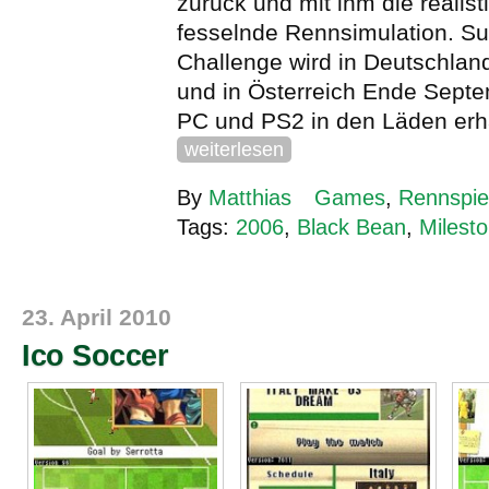
zurück und mit ihm die realis
fesselnde Rennsimulation. Su
Challenge wird in Deutschlan
und in Österreich Ende Septe
PC und PS2 in den Läden erhäl
weiterlesen
By
Matthias
Games
,
Rennspie
Tags:
2006
,
Black Bean
,
Milest
23. April 2010
Ico Soccer