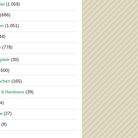
iel
(1.059)
(686)
on
(1.051)
44)
e
(778)
piele
(30)
.500)
pchen
(165)
 & Hardware
(39)
4)
re
(27)
(8)