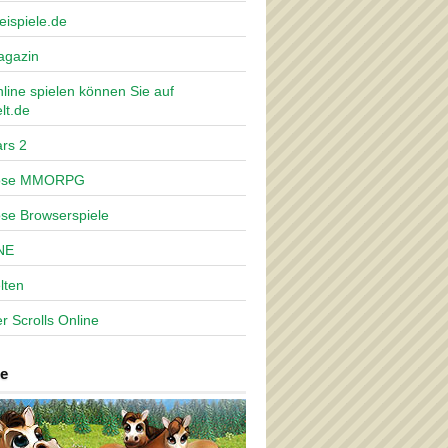
eispiele.de
agazin
nline spielen können Sie auf
lt.de
rs 2
lose MMORPG
ose Browserspiele
NE
lten
r Scrolls Online
e