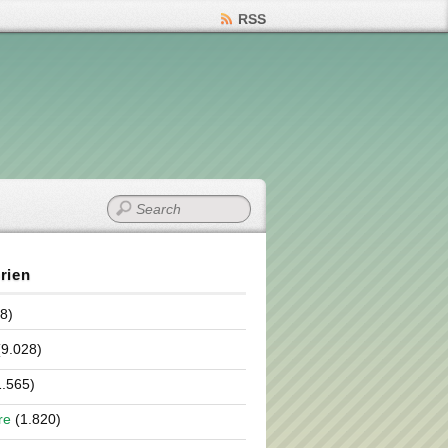
RSS
rien
8)
9.028)
.565)
re
(1.820)