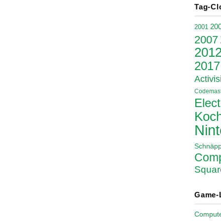
Tag-Cl
20
2001
2007
201
2017
Activis
Codemast
Elect
Koch
Nin
Schnäp
Comp
Squar
Game-
Comput