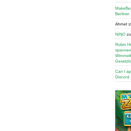
MakeBe
Berliner
Ahmet
z
NINO
z
Robin Ho
spannen
Wimmelb
Gesetzl
Can I ap
Discord 