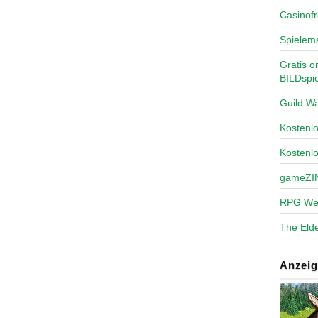
Casinofr
Spielem
Gratis o
BILDspie
Guild Wa
Kosten
Kostenl
gameZI
RPG We
The Elde
Anzeig