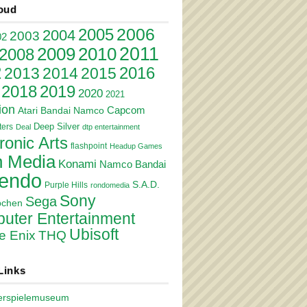
oud
2006
2005
2004
2003
02
2011
2010
2009
2008
2
2016
2013
2014
2015
2018
2019
2020
2021
ion
Atari
Bandai Namco
Capcom
Deep Silver
ers
Deal
dtp entertainment
ronic Arts
flashpoint
Headup Games
 Media
Konami
Namco Bandai
tendo
S.A.D.
Purple Hills
rondomedia
Sony
Sega
pchen
uter Entertainment
Ubisoft
e Enix
THQ
Links
erspielemuseum