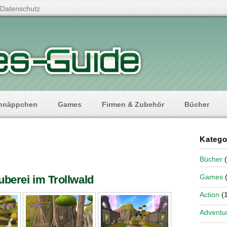
Datenschutz
hnäppchen
Games
Firmen & Zubehör
Bücher
Katego
Bücher
(
Games
(
berei im Trollwald
Action
(1
Adventu