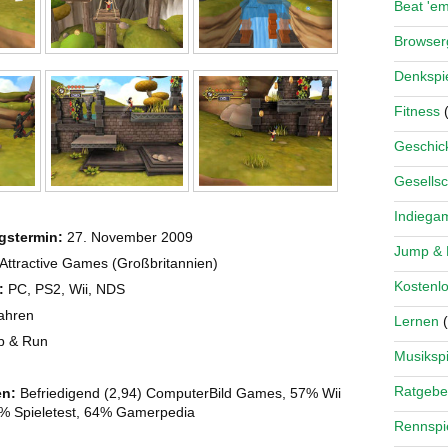
Beat 'e
Browse
Denkspi
Fitness
(
Geschick
Gesellsc
Indiega
gstermin:
27. November 2009
Jump &
Attractive Games (Großbritannien)
Kostenlo
:
PC, PS2, Wii, NDS
ahren
Lernen
(
 & Run
Musikspi
Ratgebe
n:
Befriedigend (2,94) ComputerBild Games, 57% Wii
% Spieletest, 64% Gamerpedia
Rennspi