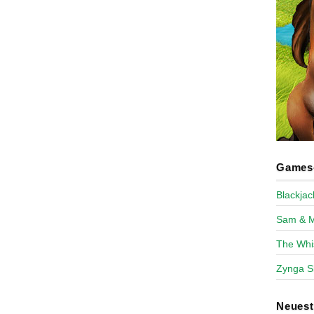
Games-
Blackja
Sam & 
The Whi
Zynga S
Neues