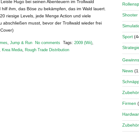
 Leiste Hugo bei seinen Abenteuern im Trollwald
Rollensp
 hilf ihm, das Böse zu bekämpfen, das im Wald lauert.
Shooter
20 riesige Levels, jede Menge Action und viele
 abschließen musst, bevor der Trollwald wieder frei
Simulati
 (Cover)
Sport
(4
mes
,
Jump & Run
No comments
Tags:
2009 (Wii)
,
Strategi
,
Krea Media
,
Rough Trade Distribution
Gewinns
News
(1
Schnäp
Zubehör
Firmen
(
Hardwa
Zubehör