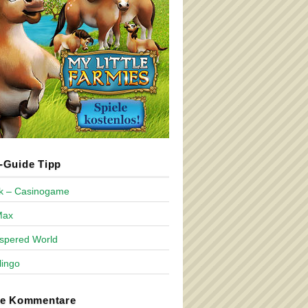
Guide Tipp
ck – Casinogame
Max
spered World
lingo
te Kommentare