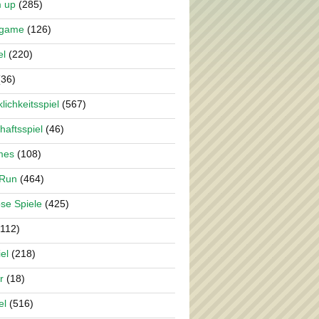
m up
(285)
rgame
(126)
el
(220)
36)
lichkeitsspiel
(567)
haftsspiel
(46)
mes
(108)
 Run
(464)
se Spiele
(425)
112)
el
(218)
r
(18)
el
(516)