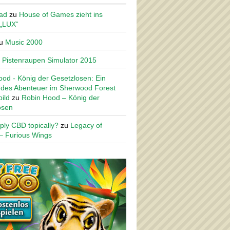
ad
zu
House of Games zieht ins
 „LUX“
u
Music 2000
u
Pistenraupen Simulator 2015
od - König der Gesetzlosen: Ein
des Abenteuer im Sherwood Forest
ild
zu
Robin Hood – König der
osen
ply CBD topically?
zu
Legacy of
– Furious Wings