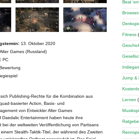
Beat 'e
Browse
Denkspi
Fitness
(
gstermin:
13. Oktober 2020
Geschick
Alter Games (Russland)
Gesellsc
:
PC
Indiega
 Bewertung
tegiespiel
Jump &
Kostenlo
 sich Publishing-Rechte für die Kombination aus
Lernen
(
Squad-basierter Action, Basis- und
Musikspi
gement von Entwickler Alter Games
 Daedalic Entertainment haben heute ihre
Ratgebe
bei der weltweiten Veröffentlichung von Partisans
einem Stealth-Taktik-Titel, der während des Zweiten
Rennspi