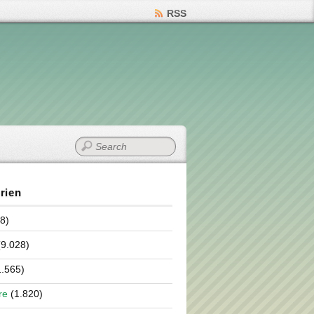
RSS
rien
8)
9.028)
.565)
re
(1.820)