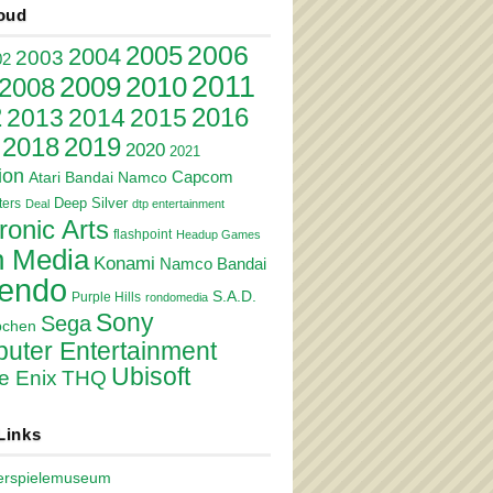
oud
2006
2005
2004
2003
02
2011
2010
2009
2008
2
2016
2013
2014
2015
2018
2019
2020
2021
ion
Atari
Bandai Namco
Capcom
Deep Silver
ers
Deal
dtp entertainment
ronic Arts
flashpoint
Headup Games
 Media
Konami
Namco Bandai
tendo
S.A.D.
Purple Hills
rondomedia
Sony
Sega
pchen
uter Entertainment
Ubisoft
e Enix
THQ
Links
erspielemuseum