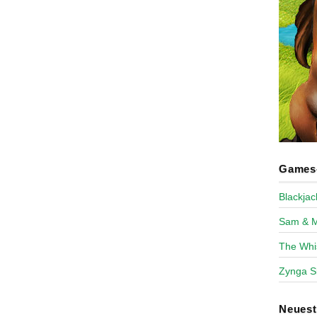
Games-
Blackja
Sam & 
The Whi
Zynga S
Neues