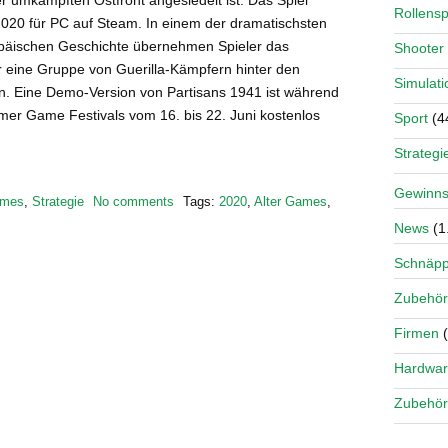
r umkämpften Ostfront angesiedelt ist. Das Spiel
Rollensp
2020 für PC auf Steam. In einem der dramatischsten
opäischen Geschichte übernehmen Spieler das
Shooter
eine Gruppe von Guerilla-Kämpfern hinter den
Simulati
ien. Eine Demo-Version von Partisans 1941 ist während
r Game Festivals vom 16. bis 22. Juni kostenlos
Sport
(4
Strategi
Gewinns
mes
,
Strategie
No comments
Tags:
2020
,
Alter Games
,
News
(1
Schnäp
Zubehör
Firmen
(
Hardwa
Zubehör