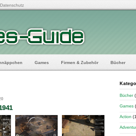
Datenschutz
hnäppchen
Games
Firmen & Zubehör
Bücher
Katego
Bücher
(
20
Games
(
 1941
Action
(1
Adventu