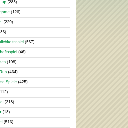
m up
(285)
rgame
(126)
el
(220)
36)
lichkeitsspiel
(567)
haftsspiel
(46)
mes
(108)
 Run
(464)
se Spiele
(425)
112)
el
(218)
r
(18)
el
(516)