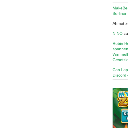
MakeBe
Berliner
Ahmet
z
NINO
z
Robin Ho
spannen
Wimmelb
Gesetzl
Can I ap
Discord 