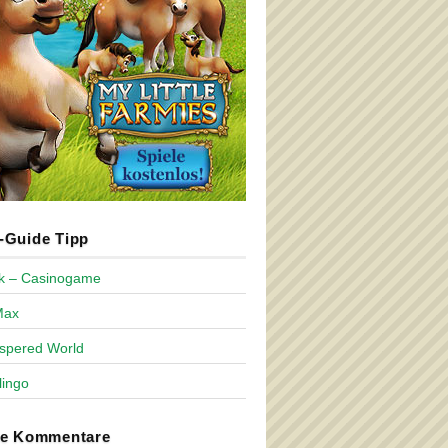
Guide Tipp
ck – Casinogame
Max
spered World
lingo
te Kommentare