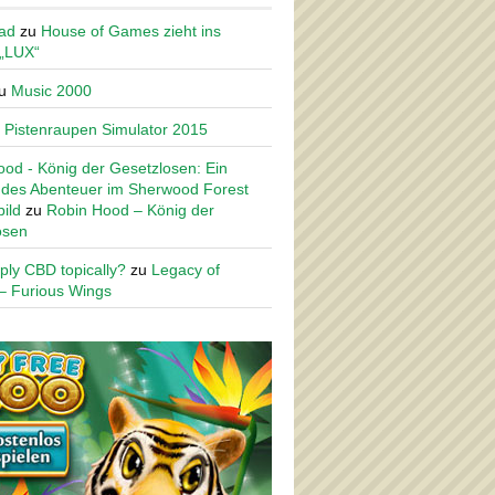
ad
zu
House of Games zieht ins
 „LUX“
u
Music 2000
u
Pistenraupen Simulator 2015
od - König der Gesetzlosen: Ein
des Abenteuer im Sherwood Forest
ild
zu
Robin Hood – König der
osen
ply CBD topically?
zu
Legacy of
– Furious Wings