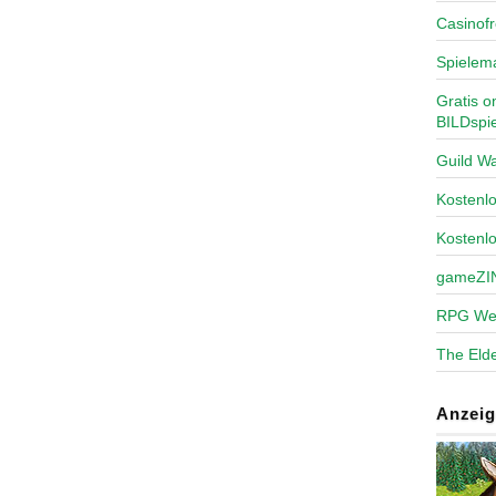
Casinofr
Spielem
Gratis o
BILDspie
Guild Wa
Kosten
Kostenl
gameZI
RPG We
The Elde
Anzeig