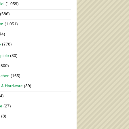
iel
(1.059)
(686)
on
(1.051)
44)
e
(778)
piele
(30)
.500)
pchen
(165)
 & Hardware
(39)
4)
re
(27)
(8)