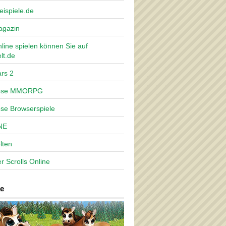
eispiele.de
agazin
nline spielen können Sie auf
lt.de
rs 2
lose MMORPG
ose Browserspiele
NE
lten
r Scrolls Online
e