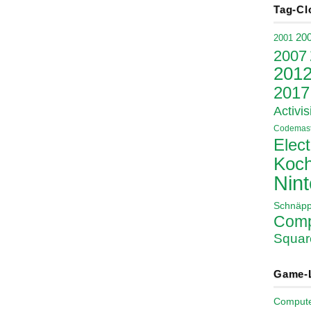
Tag-Cl
20
2001
2007
201
2017
Activis
Codemast
Elect
Koch
Nin
Schnäp
Comp
Squar
Game-
Comput