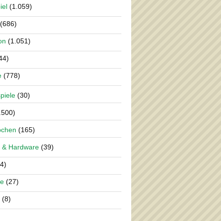
iel
(1.059)
(686)
on
(1.051)
44)
e
(778)
piele
(30)
.500)
pchen
(165)
 & Hardware
(39)
4)
re
(27)
(8)