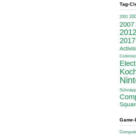
Tag-Cl
20
2001
2007
201
2017
Activis
Codemast
Elect
Koch
Nin
Schnäp
Comp
Squar
Game-
Comput