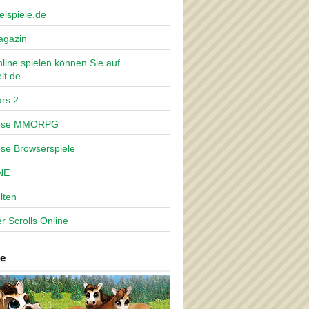
eispiele.de
agazin
nline spielen können Sie auf
lt.de
rs 2
lose MMORPG
ose Browserspiele
NE
lten
r Scrolls Online
e