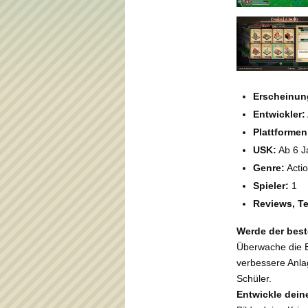
Erscheinun
Entwickler:
Plattformen
USK:
Ab 6 J
Genre:
Actio
Spieler:
1
Reviews, Te
Werde der best
Überwache die E
verbessere Anlag
Schüler.
Entwickle dein