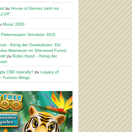
ad
zu
House of Games zieht ins
 „LUX“
u
Music 2000
u
Pistenraupen Simulator 2015
od - König der Gesetzlosen: Ein
des Abenteuer im Sherwood Forest
ild
zu
Robin Hood – König der
osen
ply CBD topically?
zu
Legacy of
– Furious Wings