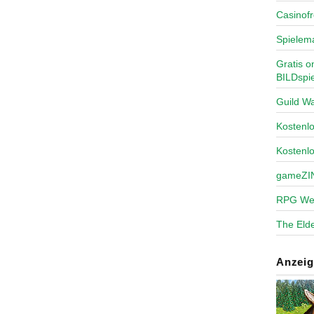
Casinofr
Spielem
Gratis o
BILDspie
Guild Wa
Kosten
Kostenl
gameZI
RPG We
The Elde
Anzeig