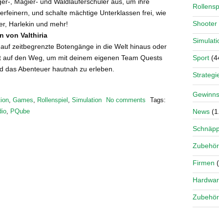
ger-, Magier- und Waldläuferschüler aus, um ihre
Rollensp
erfeinern, und schalte mächtige Unterklassen frei, wie
Shooter
er, Harlekin und mehr!
n von Valthiria
Simulati
 auf zeitbegrenzte Botengänge in die Welt hinaus oder
Sport
(4
t auf den Weg, um mit deinem eigenen Team Quests
 das Abenteuer hautnah zu erleben.
Strategi
Gewinns
ion
,
Games
,
Rollenspiel
,
Simulation
No comments
Tags:
dio
,
PQube
News
(1
Schnäp
Zubehör
Firmen
(
Hardwa
Zubehör