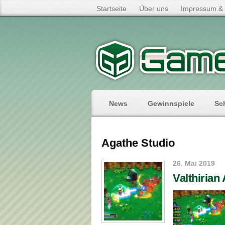
Startseite
Über uns
Impressum & 
News
Gewinnspiele
Sc
Agathe Studio
26. Mai 2019
Valthirian