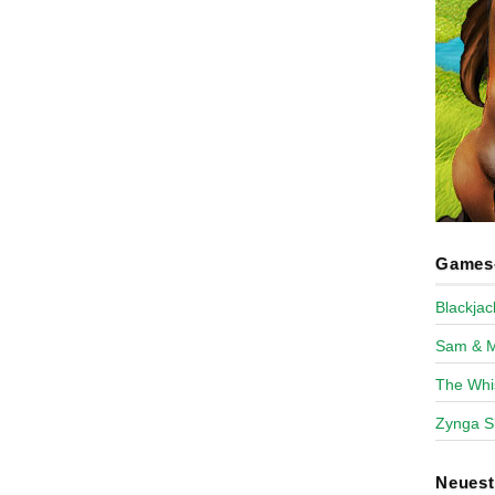
Games-
Blackja
Sam & 
The Whi
Zynga S
Neues