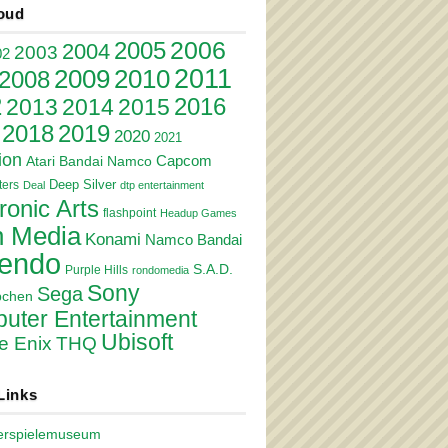
oud
2006
2005
2004
2003
02
2011
2010
2009
2008
2
2016
2013
2014
2015
2018
2019
2020
2021
ion
Atari
Bandai Namco
Capcom
Deep Silver
ers
Deal
dtp entertainment
ronic Arts
flashpoint
Headup Games
 Media
Konami
Namco Bandai
tendo
S.A.D.
Purple Hills
rondomedia
Sony
Sega
pchen
uter Entertainment
Ubisoft
e Enix
THQ
Links
erspielemuseum