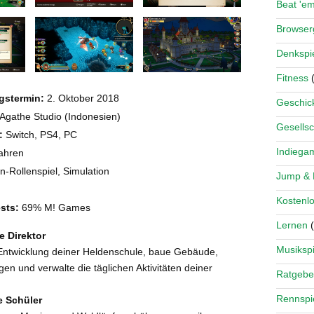
Beat 'e
Browse
Denkspi
Fitness
(
gstermin:
2. Oktober 2018
Geschick
Agathe Studio (Indonesien)
Gesellsc
:
Switch, PS4, PC
Indiega
ahren
n-Rollenspiel, Simulation
Jump &
Kostenlo
sts:
69% M! Games
Lernen
(
e Direktor
Musikspi
ntwicklung deiner Heldenschule, baue Gebäude,
en und verwalte die täglichen Aktivitäten deiner
Ratgebe
Rennspi
e Schüler