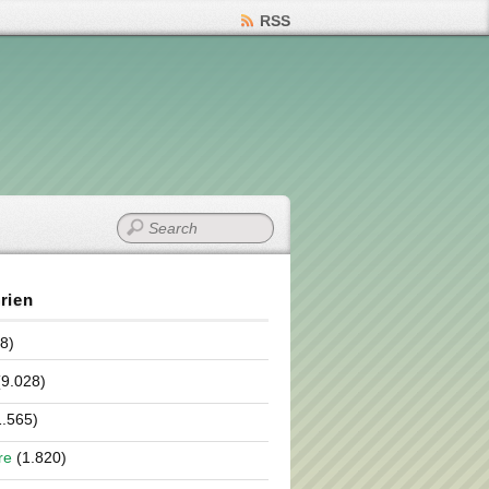
RSS
rien
8)
9.028)
.565)
re
(1.820)