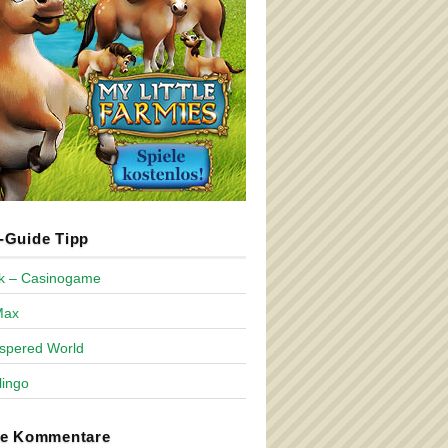
Guide Tipp
ck – Casinogame
Max
spered World
lingo
te Kommentare