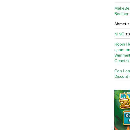
MakeBe
Berliner
Ahmet
z
NINO
z
Robin Ho
spannen
Wimmelb
Gesetzl
Can I ap
Discord 