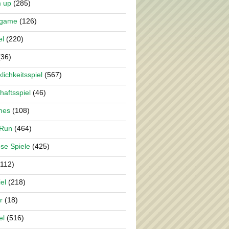
m up
(285)
rgame
(126)
el
(220)
36)
lichkeitsspiel
(567)
haftsspiel
(46)
mes
(108)
 Run
(464)
se Spiele
(425)
112)
el
(218)
r
(18)
el
(516)