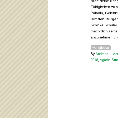
Bilde deine Krie
Fähigkeiten zu v
Paladin, Gelehrt
Hilf den Bürger
Schicke Schüler
mach dich selbs
anzunehmen und
weiterlesen
By
Andreas
Act
2018
,
Agathe Stu