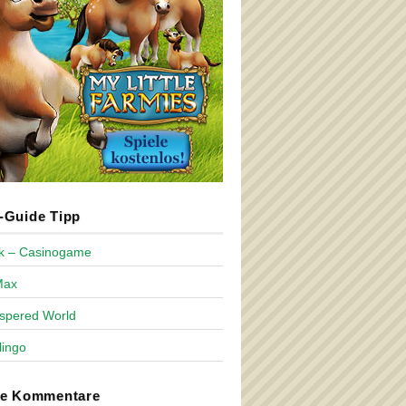
Guide Tipp
ck – Casinogame
Max
spered World
lingo
te Kommentare