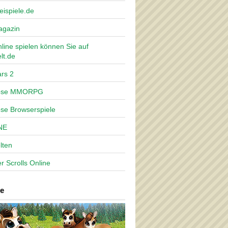
eispiele.de
agazin
nline spielen können Sie auf
lt.de
rs 2
lose MMORPG
ose Browserspiele
NE
lten
r Scrolls Online
e