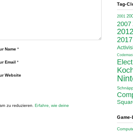
Tag-Cl
20
2001
2007
201
2017
Activis
ur Name
*
Codemast
Elect
ur Email
*
Koch
ur Website
Nin
Schnäp
Comp
Squar
pam zu reduzieren.
Erfahre, wie deine
Game-
Comput