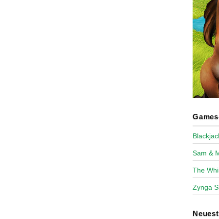
Games-
Blackja
Sam & 
The Whi
Zynga S
Neues