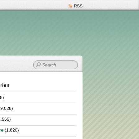
RSS
rien
8)
9.028)
.565)
re
(1.820)