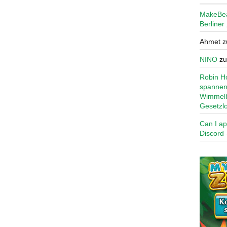
MakeBe
Berliner
Ahmet
z
NINO
z
Robin Ho
spannen
Wimmelb
Gesetzl
Can I ap
Discord 