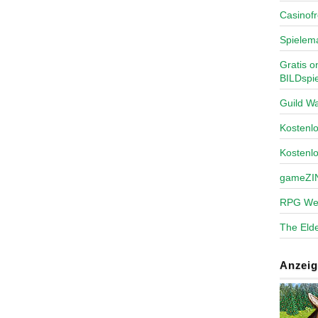
Casinofr
Spielem
Gratis o
BILDspie
Guild Wa
Kosten
Kostenl
gameZI
RPG We
The Elde
Anzeig