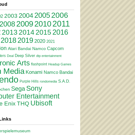
oud
2006
2005
2004
2003
02
2011
2010
2009
2008
2
2016
2013
2014
2015
2018
2019
2020
2021
ion
Atari
Bandai Namco
Capcom
Deep Silver
ers
Deal
dtp entertainment
ronic Arts
flashpoint
Headup Games
 Media
Konami
Namco Bandai
tendo
S.A.D.
Purple Hills
rondomedia
Sony
Sega
pchen
uter Entertainment
Ubisoft
e Enix
THQ
Links
erspielemuseum