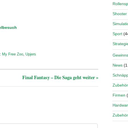
Rollensp
Shooter
Simulati
elbesuch
Sport
(4
Strategi
:
My Free Zoo
,
Upjers
Gewinns
News
(1
Schnäp
Final Fantasy – Die Saga geht weiter
»
Zubehör
Firmen
(
Hardwa
Zubehör