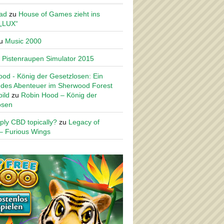
ad
zu
House of Games zieht ins
 „LUX“
u
Music 2000
u
Pistenraupen Simulator 2015
od - König der Gesetzlosen: Ein
des Abenteuer im Sherwood Forest
ild
zu
Robin Hood – König der
osen
ply CBD topically?
zu
Legacy of
– Furious Wings