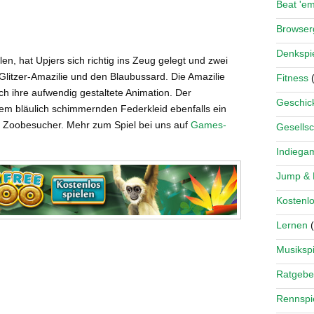
Beat 'e
Browse
Denkspi
en, hat Upjers sich richtig ins Zeug gelegt und zwei
e Glitzer-Amazilie und den Blaubussard. Die Amazilie
Fitness
(
rch ihre aufwendig gestaltete Animation. Der
Geschick
nem bläulich schimmernden Federkleid ebenfalls ein
en Zoobesucher. Mehr zum Spiel bei uns auf
Games-
Gesellsc
Indiega
Jump &
Kostenlo
Lernen
(
Musikspi
Ratgebe
Rennspi