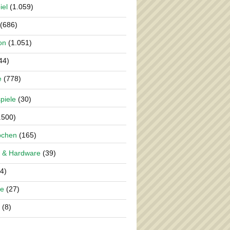
iel
(1.059)
(686)
on
(1.051)
44)
e
(778)
piele
(30)
.500)
pchen
(165)
 & Hardware
(39)
4)
re
(27)
(8)