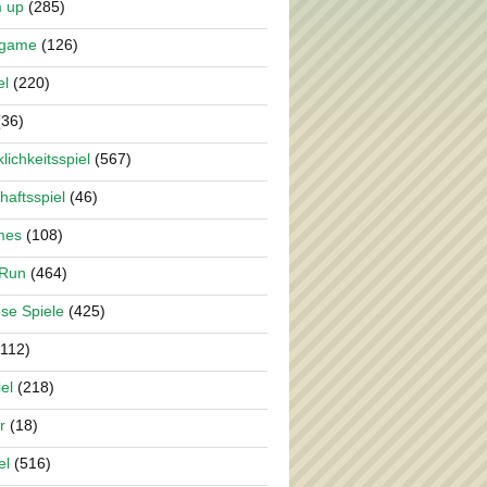
m up
(285)
rgame
(126)
el
(220)
36)
lichkeitsspiel
(567)
haftsspiel
(46)
mes
(108)
 Run
(464)
se Spiele
(425)
112)
el
(218)
r
(18)
el
(516)