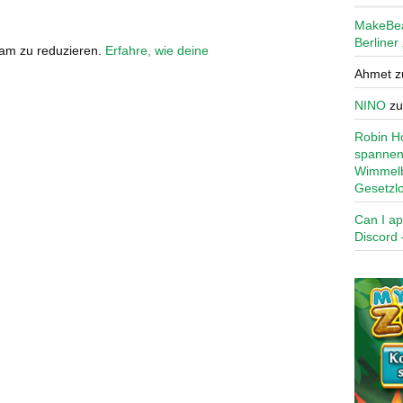
MakeBe
Berliner
pam zu reduzieren.
Erfahre, wie deine
Ahmet
z
NINO
z
Robin Ho
spannen
Wimmelb
Gesetzl
Can I ap
Discord 