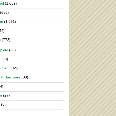
iel
(1.059)
(686)
on
(1.051)
44)
e
(778)
piele
(30)
.500)
pchen
(165)
 & Hardware
(39)
4)
re
(27)
(8)