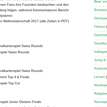
Beat 'e
nen Fans ihre Favoriten beobachten und den
Browse
ang folgen, während Kommentatoren Bericht
lysieren.
Denkspi
eltmeisterschaft 2017 (alle Zeiten in PDT):
Fitness
(
Geschick
Gesellsc
elkartenspiel Swiss Rounds
Indiega
spiel Swiss Rounds
Jump &
Kostenlo
elkartenspiel Swiss Rounds
Lernen
(
ment Top 4 & Finale
spiel Top Cut
Musikspi
Ratgebe
Rennspi
iel Junior Division Finals