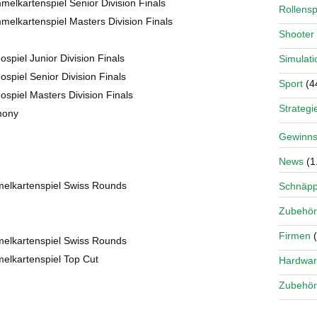
elkartenspiel Senior Division Finals
Rollensp
elkartenspiel Masters Division Finals
Shooter
spiel Junior Division Finals
Simulati
spiel Senior Division Finals
Sport
(4
spiel Masters Division Finals
Strategi
mony
Gewinns
News
(1
elkartenspiel Swiss Rounds
Schnäp
Zubehör
Firmen
(
elkartenspiel Swiss Rounds
elkartenspiel Top Cut
Hardwa
Zubehör