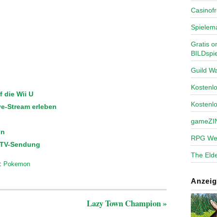
Casinofr
Spielem
Gratis o
BILDspie
Guild Wa
Kosten
 die Wii U
Kostenl
e-Stream erleben
gameZI
on
RPG We
-TV-Sendung
The Elde
:
Pokemon
Anzeig
Lazy Town Champion
»