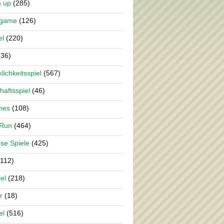
m up
(285)
rgame
(126)
el
(220)
36)
lichkeitsspiel
(567)
haftsspiel
(46)
mes
(108)
 Run
(464)
se Spiele
(425)
112)
el
(218)
r
(18)
el
(516)