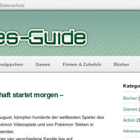
Datenschutz
hnäppchen
Games
Firmen & Zubehör
Bücher
Katego
ft startet morgen –
Bücher
(
Games
(
ugust, kämpfen hunderte der weltbesten Spieler des
Action
(1
kémon Videospiele und von Pokémon Tekken in
Adventu
ertitel.
er vier verschiedene Kanäle live auf