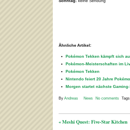
Sonntag:
keine Sendung
Ähnliche Artikel:
Pokémon Tekken kämpft sich auf
Pokémon-Meisterschaften im Liv
Pokémon Tekken
Nintendo feiert 20 Jahre Pokém
Morgen startet nächste Gaming
By
Andreas
News
No comments
Tags
«
Meshi Quest: Five-Star Kitchen