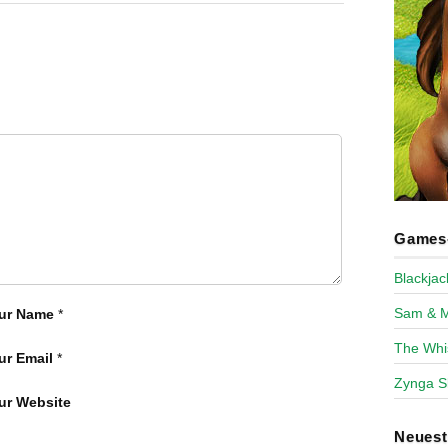
Games-
Blackja
Sam & 
ur Name
*
The Whi
ur Email
*
Zynga S
ur Website
Neues