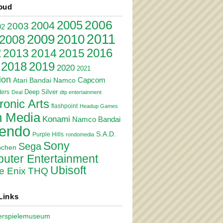
oud
2006
2005
2004
2003
02
2011
2010
2009
2008
2
2016
2013
2014
2015
2018
2019
2020
2021
ion
Atari
Bandai Namco
Capcom
Deep Silver
ers
Deal
dtp entertainment
ronic Arts
flashpoint
Headup Games
 Media
Konami
Namco Bandai
tendo
S.A.D.
Purple Hills
rondomedia
Sony
Sega
pchen
uter Entertainment
Ubisoft
e Enix
THQ
Links
erspielemuseum