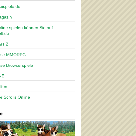
eispiele.de
agazin
nline spielen können Sie auf
lt.de
rs 2
lose MMORPG
ose Browserspiele
NE
lten
r Scrolls Online
e