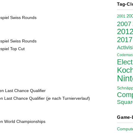
Tag-Cl
20
2001
spiel Swiss Rounds
2007
201
2017
spiel Swiss Rounds
Activis
spiel Top Cut
Codemast
Elect
Koch
Nin
Schnäp
n Last Chance Qualifier
Comp
 Last Chance Qualifier (je nach Turnierverlauf)
Squar
Game-
en World Championships
Comput