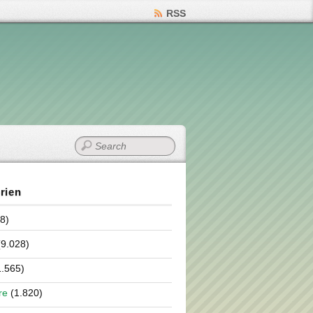
RSS
rien
8)
9.028)
.565)
re
(1.820)