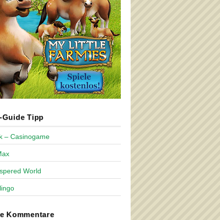
Guide Tipp
ck – Casinogame
Max
spered World
lingo
te Kommentare