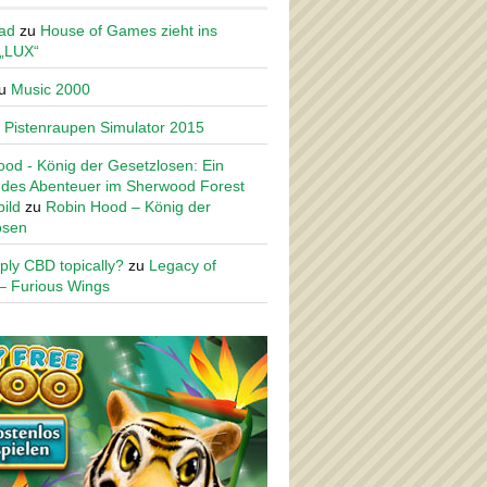
ad
zu
House of Games zieht ins
 „LUX“
u
Music 2000
u
Pistenraupen Simulator 2015
od - König der Gesetzlosen: Ein
des Abenteuer im Sherwood Forest
ild
zu
Robin Hood – König der
osen
ply CBD topically?
zu
Legacy of
– Furious Wings