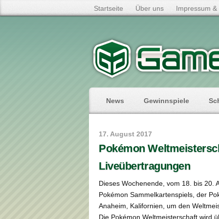
Startseite
Über uns
Impressum & 
News
Gewinnspiele
Sc
17. August 2017
Pokémon Weltmeisterscha
Liveübertragungen
Dieses Wochenende, vom 18. bis 20. A
Pokémon Sammelkartenspiels, der Po
Anaheim, Kalifornien, um den Weltmeist
Die Pokémon Weltmeisterschaft wird üb