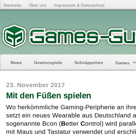
Startseite
Über uns
Impressum & Datenschutz
News
Gewinnspiele
Schnäppchen
Games
23. November 2017
Mit den Füßen spielen
Wo herkömmliche Gaming-Peripherie an ihre
setzt ein neues Wearable aus Deutschland a
sogenannte Bcon (
B
etter
C
ontrol) wird paral
mit Maus und Tastatur verwendet und erschl