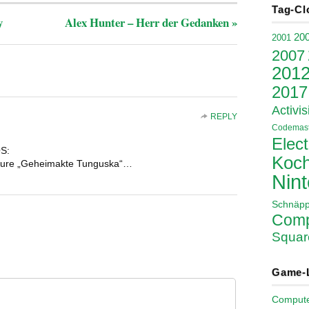
Tag-Cl
y
Alex Hunter – Herr der Gedanken
»
20
2001
2007
201
2017
Activis
REPLY
Codemast
Elect
OS:
Koch
enture „Geheimakte Tunguska“…
Nin
Schnäp
Comp
Squar
Game-
Comput