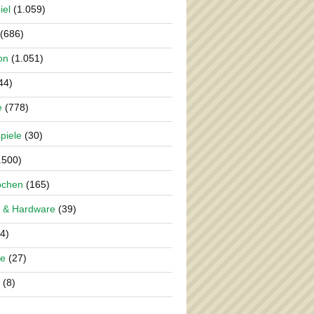
iel
(1.059)
(686)
on
(1.051)
44)
e
(778)
piele
(30)
.500)
pchen
(165)
 & Hardware
(39)
4)
re
(27)
(8)