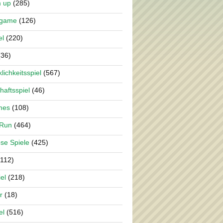
m up
(285)
rgame
(126)
el
(220)
36)
lichkeitsspiel
(567)
haftsspiel
(46)
mes
(108)
 Run
(464)
se Spiele
(425)
112)
el
(218)
r
(18)
el
(516)