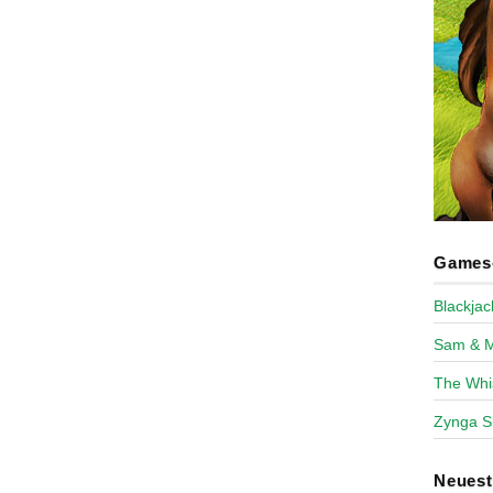
Games-
Blackja
Sam & 
The Whi
Zynga S
Neues