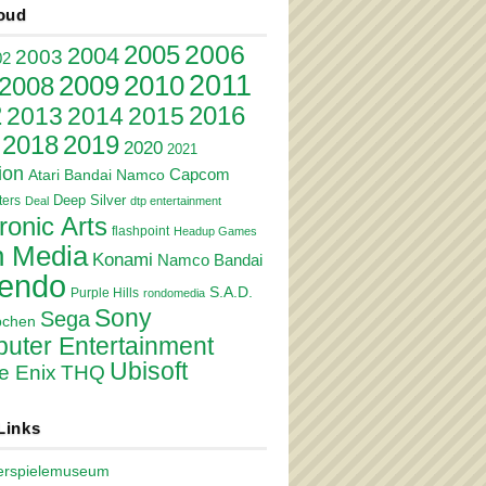
oud
2006
2005
2004
2003
02
2011
2010
2009
2008
2
2016
2013
2014
2015
2018
2019
2020
2021
ion
Atari
Bandai Namco
Capcom
Deep Silver
ers
Deal
dtp entertainment
ronic Arts
flashpoint
Headup Games
 Media
Konami
Namco Bandai
tendo
S.A.D.
Purple Hills
rondomedia
Sony
Sega
pchen
uter Entertainment
Ubisoft
e Enix
THQ
Links
erspielemuseum