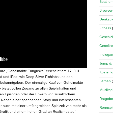
Beat 'e
Browse
Denkspi
Fitness
(
Geschick
Gesellsc
Indiega
Jump &
ture „Geheimakte Tunguska“ erscheint am 17. Juli
Kostenlo
ad und iPod, wie Deep Silver Fishlabs und das
Lernen
(
te bekanntgaben. Der einmalige Kauf von Geheimakte
bietet vollen Zugang zu allen Spielinhalten und
Musikspi
ren Episoden oder der Erwerb von zusätzlichem
Ratgebe
ig. Neben einer spannenden Story und interessanten
r auch mit einer umfangreichen Spielzeit von mehr als
Rennspi
Grafik und einem hohen Grad an Realismus auf.