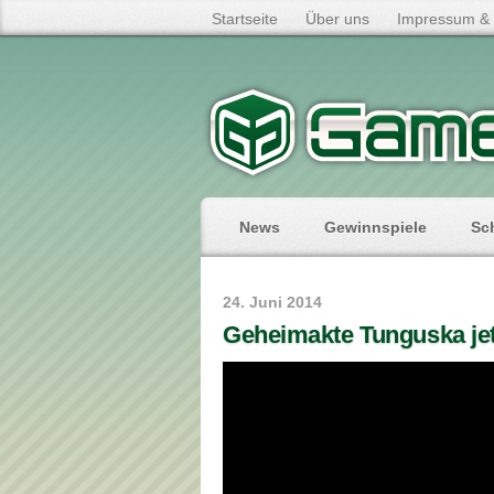
Startseite
Über uns
Impressum & 
News
Gewinnspiele
Sc
24. Juni 2014
Geheimakte Tunguska jet