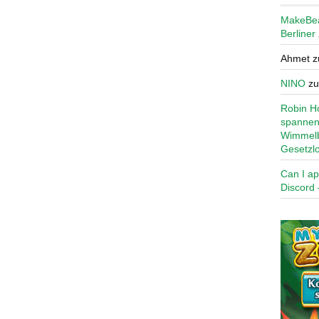
MakeBe
Berliner
Ahmet
z
NINO
z
Robin Ho
spannen
Wimmelb
Gesetzl
Can I ap
Discord 