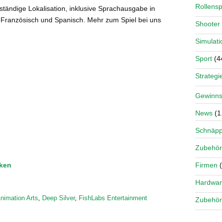
Rollensp
lständige Lokalisation, inklusive Sprachausgabe in
, Französisch und Spanisch. Mehr zum Spiel bei uns
Shooter
Simulati
Sport
(4
Strategi
Gewinns
News
(1
Schnäp
Zubehör
cken
Firmen
(
Hardwa
nimation Arts
,
Deep Silver
,
FishLabs Entertainment
Zubehör