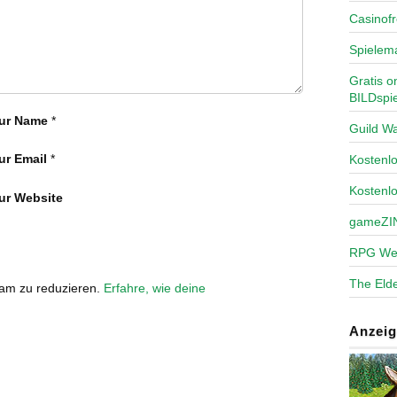
Casinofr
Spielem
Gratis o
BILDspie
ur Name
*
Guild Wa
ur Email
*
Kosten
Kostenl
ur Website
gameZI
RPG We
The Elde
pam zu reduzieren.
Erfahre, wie deine
Anzeig