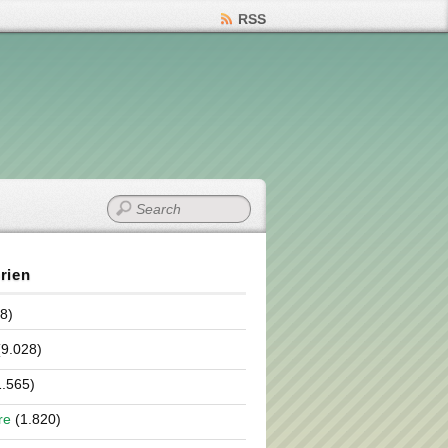
RSS
rien
8)
9.028)
.565)
re
(1.820)