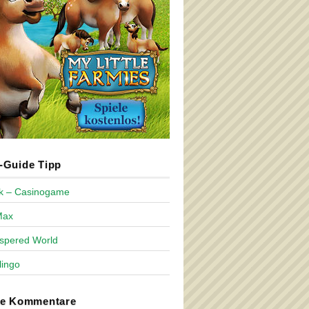
Guide Tipp
ck – Casinogame
Max
spered World
lingo
te Kommentare