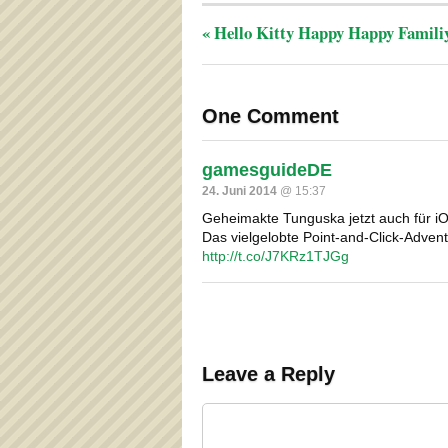
«
Hello Kitty Happy Happy Famili
One Comment
gamesguideDE
24. Juni 2014
@ 15:37
Geheimakte Tunguska jetzt auch für i
Das vielgelobte Point-and-Click-Adv
http://t.co/J7KRz1TJGg
Leave a Reply