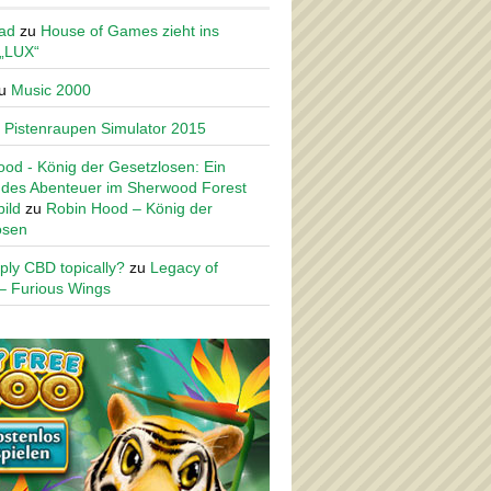
ad
zu
House of Games zieht ins
 „LUX“
u
Music 2000
u
Pistenraupen Simulator 2015
od - König der Gesetzlosen: Ein
des Abenteuer im Sherwood Forest
ild
zu
Robin Hood – König der
osen
ply CBD topically?
zu
Legacy of
– Furious Wings