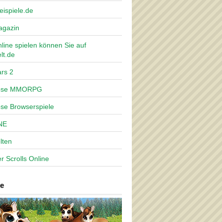
eispiele.de
agazin
nline spielen können Sie auf
lt.de
rs 2
lose MMORPG
ose Browserspiele
NE
lten
r Scrolls Online
e