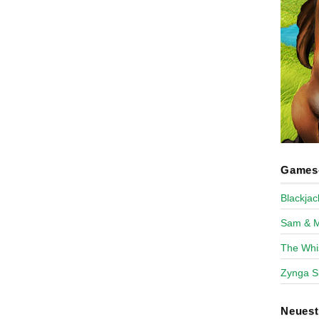
Games-
Blackja
Sam & 
The Whi
Zynga S
Neues