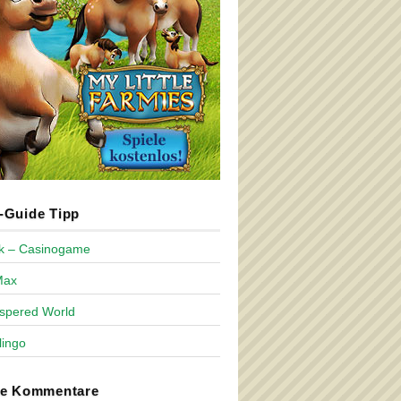
Guide Tipp
ck – Casinogame
Max
spered World
lingo
te Kommentare