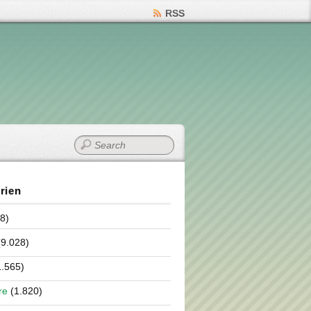
RSS
rien
8)
9.028)
.565)
re
(1.820)