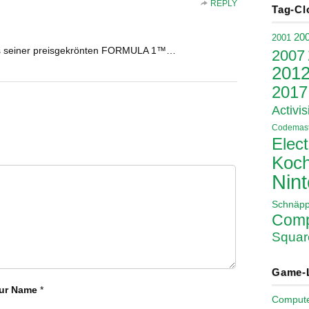
REPLY
Tag-Cl
20
2001
us seiner preisgekrönten FORMULA 1™…
2007
201
2017
Activis
Codemast
Elect
Koch
Nin
Schnäp
Comp
Squar
Game-
ur Name
*
Comput