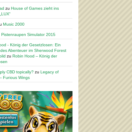
ad
zu
House of Games zieht ins
 „LUX“
u
Music 2000
u
Pistenraupen Simulator 2015
od - König der Gesetzlosen: Ein
des Abenteuer im Sherwood Forest
ild
zu
Robin Hood – König der
osen
ply CBD topically?
zu
Legacy of
– Furious Wings