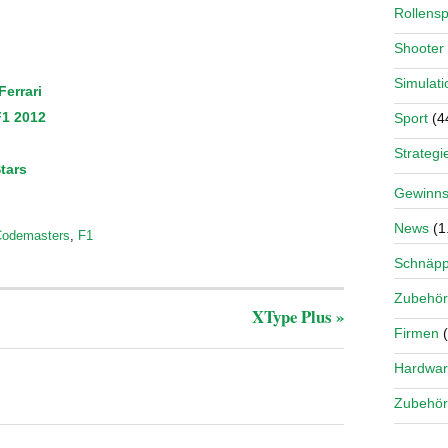
Rollensp
Shooter
Simulati
errari
F1 2012
Sport
(4
Strategi
tars
Gewinns
News
(1
odemasters
,
F1
Schnäp
Zubehör
XType Plus
»
Firmen
(
Hardwa
Zubehör