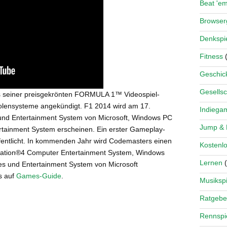
Beat 'e
Browse
Denkspi
Fitness
(
Geschick
Gesellsc
s seiner preisgekrönten FORMULA 1™ Videospiel-
nsolensysteme angekündigt. F1 2014 wird am 17.
Indiega
 und Entertainment System von Microsoft, Windows PC
Jump &
tainment System erscheinen. Ein erster Gameplay-
fentlicht. In kommenden Jahr wird Codemasters einen
Kostenlo
tation®4 Computer Entertainment System, Windows
Lernen
(
s und Entertainment System von Microsoft
s auf
Games-Guide
.
Musikspi
Ratgebe
Rennspi