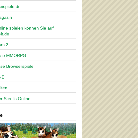
eispiele.de
agazin
nline spielen können Sie auf
lt.de
rs 2
lose MMORPG
ose Browserspiele
NE
lten
r Scrolls Online
e