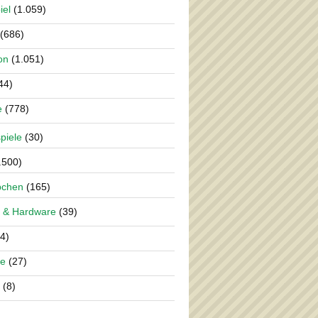
iel
(1.059)
(686)
on
(1.051)
44)
e
(778)
piele
(30)
.500)
pchen
(165)
 & Hardware
(39)
4)
re
(27)
(8)