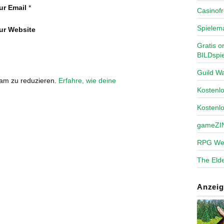
ur Email
*
Casinofr
Spielem
ur Website
Gratis o
BILDspie
Guild Wa
pam zu reduzieren.
Erfahre, wie deine
Kosten
Kostenl
gameZI
RPG We
The Elde
Anzeig