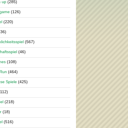
m up
(285)
rgame
(126)
el
(220)
36)
lichkeitsspiel
(567)
haftsspiel
(46)
mes
(108)
 Run
(464)
se Spiele
(425)
112)
el
(218)
r
(18)
el
(516)