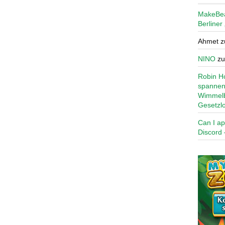
MakeBe
Berliner
Ahmet
z
NINO
z
Robin Ho
spannen
Wimmelb
Gesetzl
Can I ap
Discord 