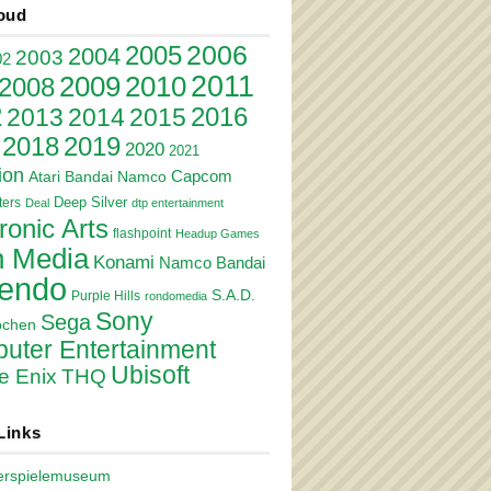
oud
2006
2005
2004
2003
02
2011
2010
2009
2008
2
2016
2013
2014
2015
2018
2019
2020
2021
ion
Atari
Bandai Namco
Capcom
Deep Silver
ers
Deal
dtp entertainment
ronic Arts
flashpoint
Headup Games
 Media
Konami
Namco Bandai
tendo
S.A.D.
Purple Hills
rondomedia
Sony
Sega
pchen
uter Entertainment
Ubisoft
e Enix
THQ
Links
erspielemuseum