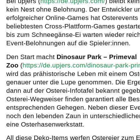
Bei upjers (
https://de.upjers.com/
) bleibt ke
kein Nest ohne Belohnung. Der Entwickler u
erfolgreicher Online-Games hat Osterevents 
beliebtesten Cross-Plattform-Games gestart
bis zum Schneegänse-Ei warten wieder reich
Event-Belohnungen auf die Spieler:innen.
Den Start macht
Dinosaur Park – Primeval
Zoo
(
https://de.upjers.com/dinosaur-park-pr
wird das prähistorische Leben mit einem Ost
genauer unter die Lupe genommen. Die Erg
dann auf der Osterei-Infotafel bekannt geg
Osterei-Wegweiser finden garantiert alle Be
entsprechenden Gehegen. Neben dieser Eve
noch den lebenden Zaun in unterschiedliche
eine Osterhasenwerkstatt.
All diese Deko-Items werfen Ostereier zum 