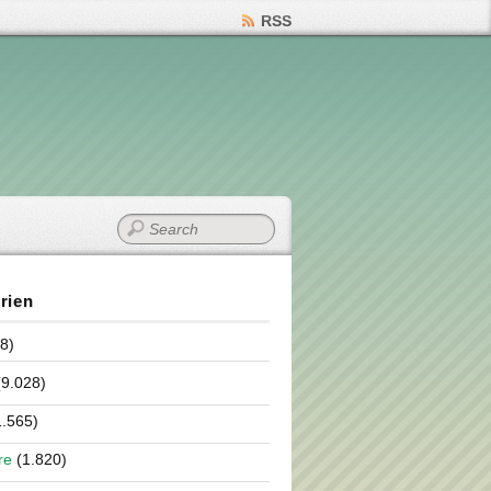
RSS
rien
8)
9.028)
.565)
re
(1.820)