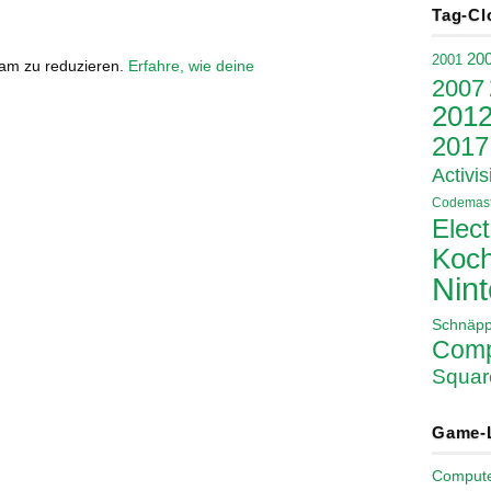
Tag-Cl
20
2001
pam zu reduzieren.
Erfahre, wie deine
2007
201
2017
Activis
Codemast
Elect
Koch
Nin
Schnäp
Comp
Squar
Game-
Comput