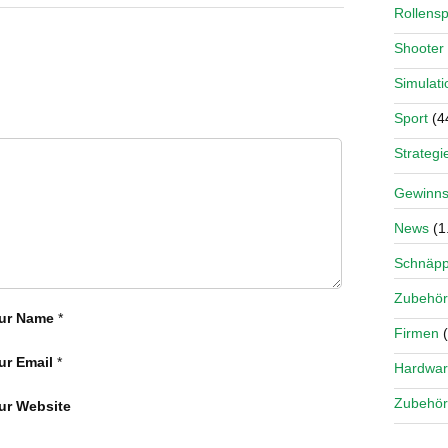
Rollensp
Shooter
Simulati
Sport
(4
Strategi
Gewinns
News
(1
Schnäp
Zubehör
ur Name
*
Firmen
(
ur Email
*
Hardwa
Zubehör
ur Website