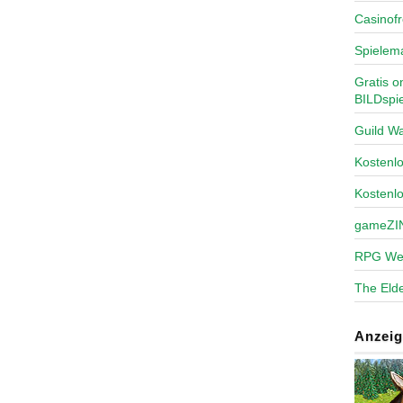
Casinofr
Spielem
Gratis o
BILDspie
Guild Wa
Kosten
Kostenl
gameZI
RPG We
The Elde
Anzeig