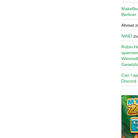
MakeBe
Berliner
Ahmet
z
NINO
z
Robin Ho
spannen
Wimmelb
Gesetzl
Can I ap
Discord 