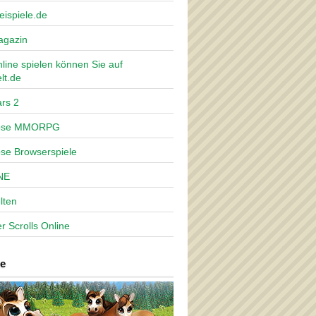
eispiele.de
agazin
nline spielen können Sie auf
lt.de
rs 2
lose MMORPG
ose Browserspiele
NE
lten
r Scrolls Online
e