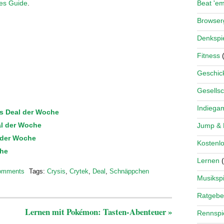
s Guide
.
Beat 'e
Browse
Denkspi
Fitness
(
Geschick
Gesellsc
Indiega
s Deal der Woche
al der Woche
Jump &
l der Woche
Kostenlo
che
Lernen
(
omments
Tags:
Crysis
,
Crytek
,
Deal
,
Schnäppchen
Musikspi
Ratgebe
Lernen mit Pokémon: Tasten-Abenteuer
»
Rennspi