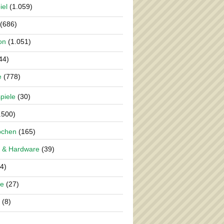
iel
(1.059)
(686)
on
(1.051)
44)
e
(778)
piele
(30)
.500)
pchen
(165)
 & Hardware
(39)
4)
re
(27)
(8)