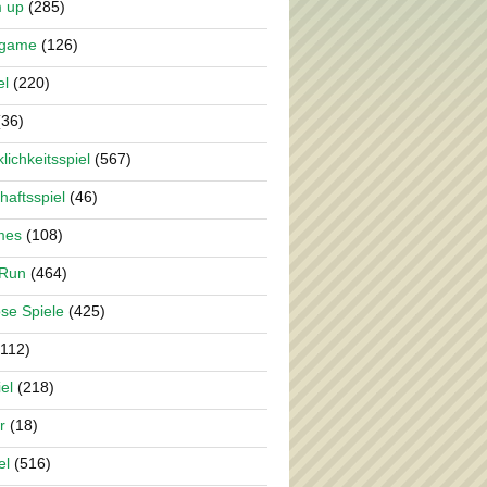
m up
(285)
rgame
(126)
el
(220)
36)
lichkeitsspiel
(567)
haftsspiel
(46)
mes
(108)
 Run
(464)
se Spiele
(425)
112)
el
(218)
r
(18)
el
(516)