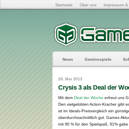
Startseite
Über uns
Impressum & 
News
Gewinnspiele
Sc
28. Mai 2013
Crysis 3 als Deal der W
Mit dem
Deal der Woche
erfreut uns G
Den vielgelobten Action-Kracher gibt e
ist im Idealo-Preisvergleich ein güns
überdurchsachnittlich gut. Games Ak
mit 90 % für den Spielspaß, 91% gab