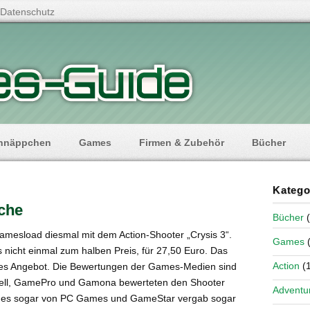
Datenschutz
hnäppchen
Games
Firmen & Zubehör
Bücher
Katego
oche
Bücher
(
amesload diesmal mit dem Action-Shooter „Crysis 3“.
Games
(
s nicht einmal zum halben Preis, für 27,50 Euro. Das
Action
(1
tiges Angebot. Die Bewertungen der Games-Medien sind
tuell, GamePro und Gamona bewerteten den Shooter
Adventu
e es sogar von PC Games und GameStar vergab sogar