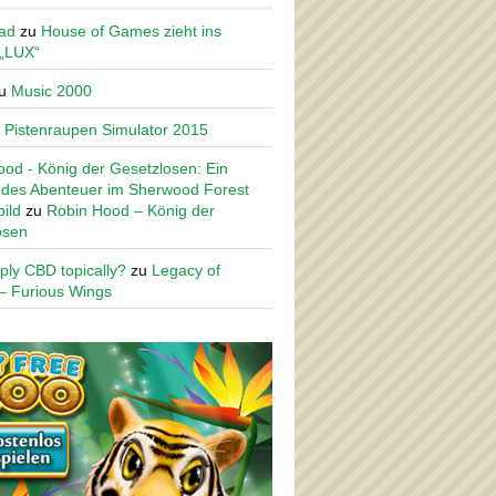
ad
zu
House of Games zieht ins
 „LUX“
u
Music 2000
u
Pistenraupen Simulator 2015
od - König der Gesetzlosen: Ein
des Abenteuer im Sherwood Forest
ild
zu
Robin Hood – König der
osen
ply CBD topically?
zu
Legacy of
– Furious Wings