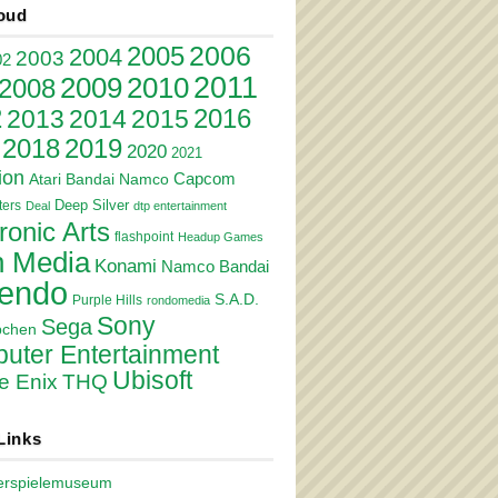
oud
2006
2005
2004
2003
02
2011
2010
2009
2008
2
2016
2013
2014
2015
2018
2019
2020
2021
ion
Atari
Bandai Namco
Capcom
Deep Silver
ers
Deal
dtp entertainment
ronic Arts
flashpoint
Headup Games
 Media
Konami
Namco Bandai
tendo
S.A.D.
Purple Hills
rondomedia
Sony
Sega
pchen
uter Entertainment
Ubisoft
e Enix
THQ
Links
erspielemuseum