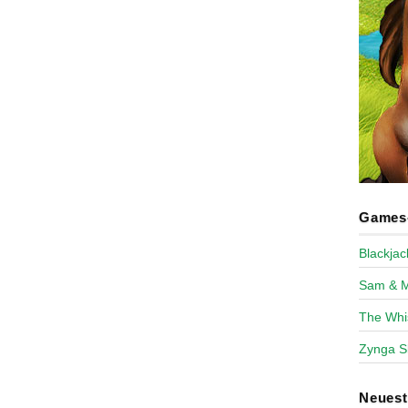
Games-
Blackja
Sam & 
The Whi
Zynga S
Neues