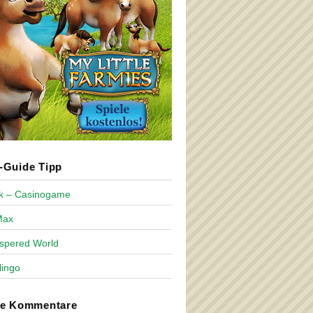
Guide Tipp
ck – Casinogame
Max
spered World
lingo
te Kommentare