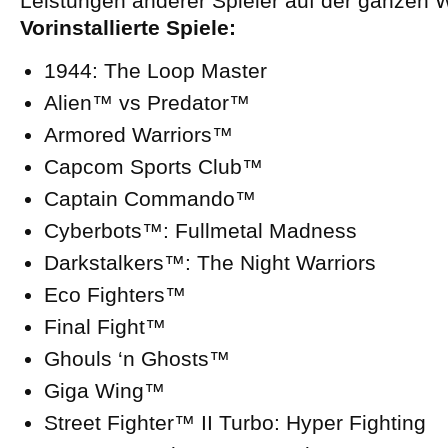
Leistungen anderer Spieler auf der ganzen 
Vorinstallierte Spiele:
1944: The Loop Master
Alien™ vs Predator™
Armored Warriors™
Capcom Sports Club™
Captain Commando™
Cyberbots™: Fullmetal Madness
Darkstalkers™: The Night Warriors
Eco Fighters™
Final Fight™
Ghouls ‘n Ghosts™
Giga Wing™
Street Fighter™ II Turbo: Hyper Fighting