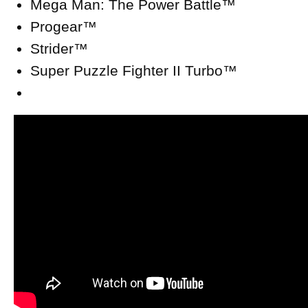
Mega Man: The Power Battle™
Progear™
Strider™
Super Puzzle Fighter II Turbo™