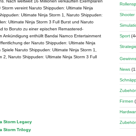
ons. Nach weltweit 16 Millionen verkauften Exemplaren
Rollensp
 Storm vereint Naruto Shippuden: Ultimate Ninja
Shooter
 Shippuden: Ultimate Ninja Storm 1, Naruto Shippuden:
en: Ultimate Ninja Storm 3 Full Burst und Naruto
Simulati
ad to Boruto zu einer epischen Remastered-
n Ankündigung enthüllt Bandai Namco Entertainment
Sport
(4
ntlichung der Naruto Shippuden: Ultimate Ninja
Strategi
n Spiele Naruto Shippuden: Ultimate Ninja Storm 1,
m 2, Naruto Shippuden: Ultimate Ninja Storm 3 Full
Gewinns
News
(1
Schnäp
Zubehör
Firmen
(
Hardwa
ja Storm Legacy
Zubehör
a Storm Trilogy