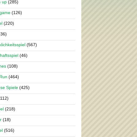
m up
(285)
rgame
(126)
el
(220)
36)
lichkeitsspiel
(567)
haftsspiel
(46)
mes
(108)
 Run
(464)
se Spiele
(425)
112)
el
(218)
r
(18)
el
(516)