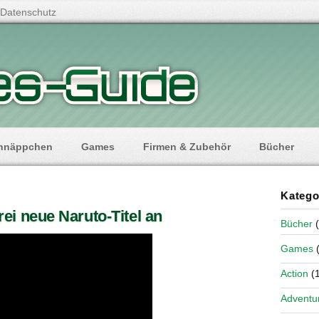
Datenschutz
hnäppchen
Games
Firmen & Zubehör
Bücher
Katego
ei neue Naruto-Titel an
Bücher
(
Games
(
Action
(1
Adventu