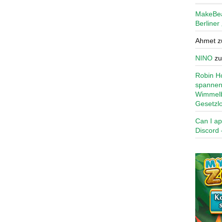
MakeBe
Berliner
Ahmet
z
NINO
z
Robin Ho
spannen
Wimmelb
Gesetzl
Can I ap
Discord 