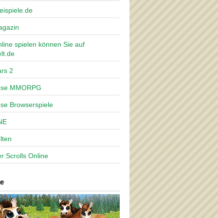
eispiele.de
agazin
nline spielen können Sie auf
lt.de
rs 2
lose MMORPG
ose Browserspiele
NE
lten
r Scrolls Online
e