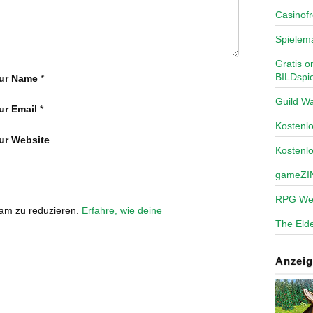
Casinofr
Spielem
Gratis o
BILDspie
ur Name
*
Guild Wa
ur Email
*
Kosten
ur Website
Kostenl
gameZI
RPG We
pam zu reduzieren.
Erfahre, wie deine
The Elde
Anzeig