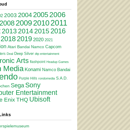
oud
2006
2005
2004
2003
02
2011
2010
2009
2008
2
2016
2013
2014
2015
2018
2019
2020
2021
ion
Atari
Bandai Namco
Capcom
Deep Silver
ers
Deal
dtp entertainment
ronic Arts
flashpoint
Headup Games
 Media
Konami
Namco Bandai
tendo
S.A.D.
Purple Hills
rondomedia
Sony
Sega
pchen
uter Entertainment
Ubisoft
e Enix
THQ
Links
erspielemuseum