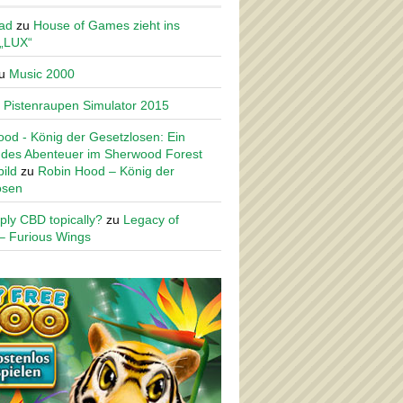
ad
zu
House of Games zieht ins
 „LUX“
u
Music 2000
u
Pistenraupen Simulator 2015
od - König der Gesetzlosen: Ein
des Abenteuer im Sherwood Forest
ild
zu
Robin Hood – König der
osen
ply CBD topically?
zu
Legacy of
– Furious Wings