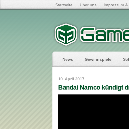
Startseite
Über uns
Impressum & 
News
Gewinnspiele
Sc
10. April 2017
Bandai Namco kündigt dr