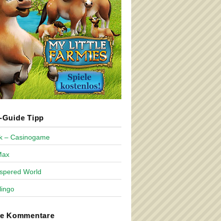
Guide Tipp
ck – Casinogame
Max
spered World
lingo
te Kommentare