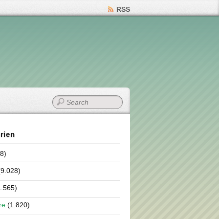
RSS
rien
8)
9.028)
.565)
re
(1.820)