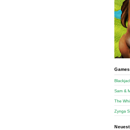
Games-
Blackja
Sam & 
The Whi
Zynga S
Neues