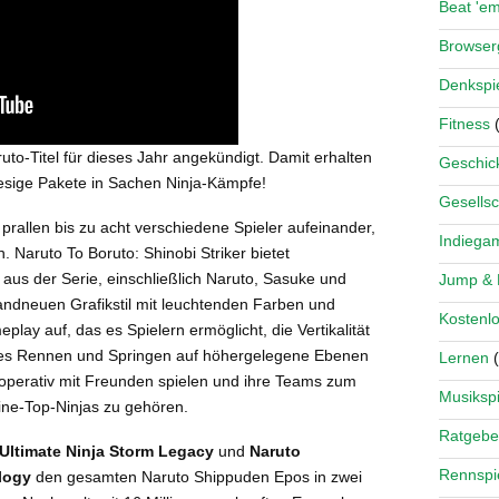
Beat 'e
Browse
Denkspi
Fitness
(
to-Titel für dieses Jahr angekündigt. Damit erhalten
Geschick
sige Pakete in Sachen Ninja-Kämpfe!
Gesellsc
prallen bis zu acht verschiedene Spieler aufeinander,
Indiega
. Naruto To Boruto: Shinobi Striker bietet
us der Serie, einschließlich Naruto, Sasuke und
Jump &
andneuen Grafikstil mit leuchtenden Farben und
Kostenlo
ay auf, das es Spielern ermöglicht, die Vertikalität
les Rennen und Springen auf höhergelegene Ebenen
Lernen
(
operativ mit Freunden spielen und ihre Teams zum
Musikspi
line-Top-Ninjas zu gehören.
Ratgebe
Ultimate Ninja Storm Legacy
und
Naruto
Rennspi
logy
den gesamten Naruto Shippuden Epos in zwei