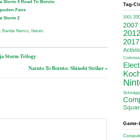
ja Storm 4 Road To Boruto
Tag-Cl
ppuden-Fans
20
2001
a Storm 2
2007
:
Bandai Namco
,
Naruto
201
2017
Activis
a Storm Trilogy
Codemast
Elect
Naruto To Boruto: Shinobi Striker
»
Koch
Nin
Schnäp
Comp
Squar
Game-
Comput