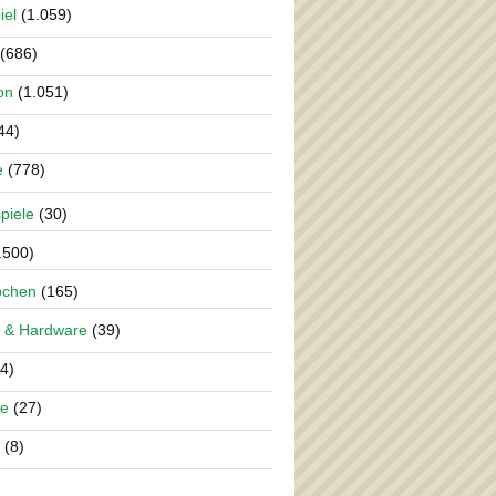
iel
(1.059)
(686)
on
(1.051)
44)
e
(778)
piele
(30)
.500)
pchen
(165)
 & Hardware
(39)
4)
re
(27)
(8)