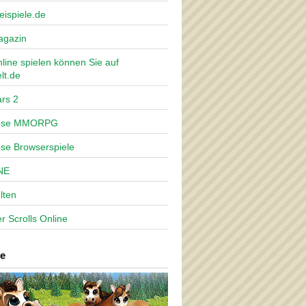
eispiele.de
agazin
nline spielen können Sie auf
lt.de
rs 2
lose MMORPG
ose Browserspiele
NE
lten
r Scrolls Online
e