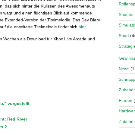
Rollensp
n, das sich hinter die Kulissen des Awesomenauts
n wagt und einen flüchtigen Blick auf kommende
Shooter
ne Extended-Version der Titelmelodie. Das Dev Diary
Simulati
 die erweiterte Titelmelodie findet sich
hier
.
Sport
(4
 Wochen als Download für Xbox Live Arcade und
Strategi
Gewinns
News
(1
Schnäp
Zubehör
Firmen
(
s“ vorgestellt
Hardwa
nt: Red River
Zubehör
rs 2