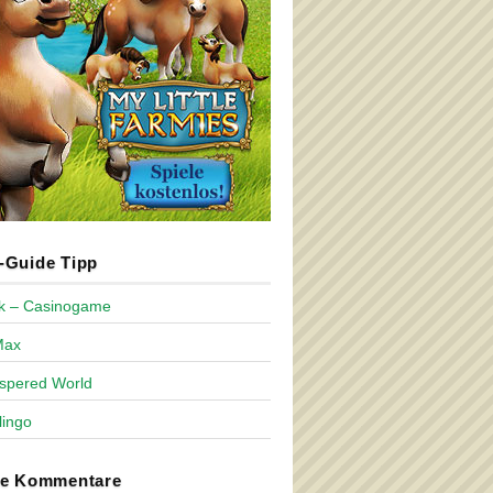
Guide Tipp
ck – Casinogame
Max
spered World
lingo
te Kommentare