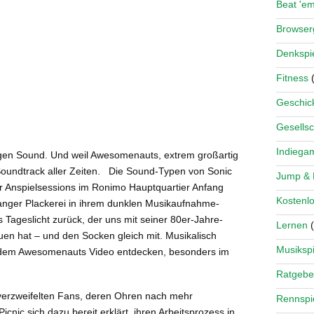
Beat 'e
Browse
Denkspi
Fitness
(
Geschick
Gesellsc
Indiega
gen Sound. Und weil Awesomenauts, extrem großartig
n Soundtrack aller Zeiten. Die Sound-Typen von Sonic
Jump &
r Anspielsessions im Ronimo Hauptquartier Anfang
Kostenlo
nger Plackerei in ihrem dunklen Musikaufnahme-
s Tageslicht zurück, der uns mit seiner 80er-Jahre-
Lernen
(
 hat – und den Socken gleich mit. Musikalisch
Musikspi
jedem Awesomenauts Video entdecken, besonders im
Ratgebe
erzweifelten Fans, deren Ohren nach mehr
Rennspi
icnic sich dazu bereit erklärt, ihren Arbeitsprozess in