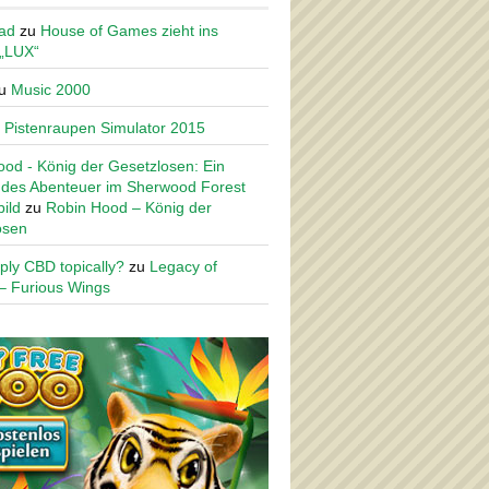
ad
zu
House of Games zieht ins
 „LUX“
u
Music 2000
u
Pistenraupen Simulator 2015
od - König der Gesetzlosen: Ein
des Abenteuer im Sherwood Forest
ild
zu
Robin Hood – König der
osen
ply CBD topically?
zu
Legacy of
– Furious Wings