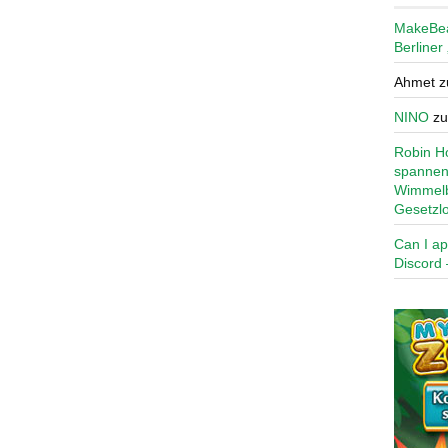
MakeBe
Berliner
Ahmet
z
NINO
z
Robin Ho
spannen
Wimmelb
Gesetzl
Can I ap
Discord 