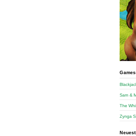
Games-
Blackja
Sam & 
The Whi
Zynga S
Neues