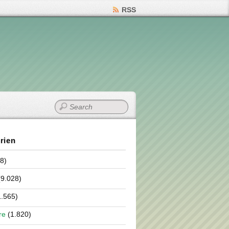
RSS
rien
8)
9.028)
.565)
re
(1.820)