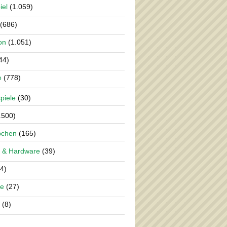
iel
(1.059)
(686)
on
(1.051)
44)
e
(778)
piele
(30)
.500)
pchen
(165)
 & Hardware
(39)
4)
re
(27)
(8)