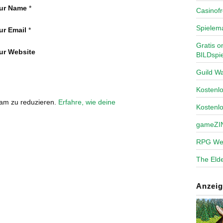
ur Name
*
Casinofr
Spielem
ur Email
*
Gratis o
ur Website
BILDspie
Guild Wa
Kosten
pam zu reduzieren.
Erfahre, wie deine
Kostenl
gameZI
RPG We
The Elde
Anzeig