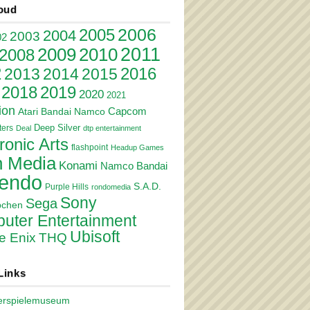
oud
2006
2005
2004
2003
02
2011
2010
2009
2008
2
2016
2013
2014
2015
2018
2019
2020
2021
ion
Atari
Bandai Namco
Capcom
Deep Silver
ers
Deal
dtp entertainment
ronic Arts
flashpoint
Headup Games
 Media
Konami
Namco Bandai
tendo
S.A.D.
Purple Hills
rondomedia
Sony
Sega
pchen
uter Entertainment
Ubisoft
e Enix
THQ
Links
erspielemuseum