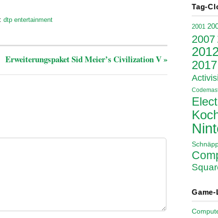
Tag-Cl
:
dtp entertainment
20
2001
2007
201
Erweiterungspaket Sid Meier’s Civilization V
»
2017
Activis
Codemast
Elect
Koch
Nin
Schnäp
Comp
Squar
Game-
Comput