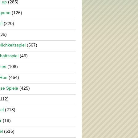
m up
(285)
rgame
(126)
el
(220)
36)
lichkeitsspiel
(567)
haftsspiel
(46)
mes
(108)
 Run
(464)
se Spiele
(425)
112)
el
(218)
r
(18)
el
(516)