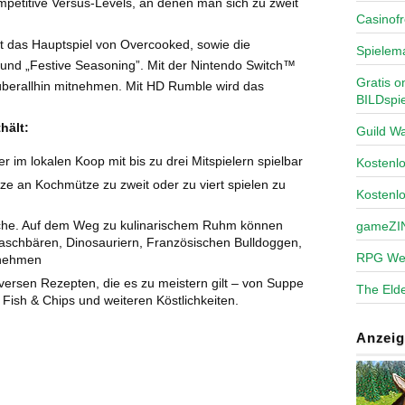
petitive Versus-Levels, an denen man sich zu zweit
Casinofr
lt das Hauptspiel von Overcooked, sowie die
Spielem
” und „Festive Seasoning”. Mit der Nintendo Switch™
Gratis o
überallhin mitnehmen. Mit HD Rumble wird das
BILDspie
hält:
Guild Wa
 im lokalen Koop mit bis zu drei Mitspielern spielbar
Kosten
ze an Kochmütze zu zweit oder zu viert spielen zu
Kostenl
öche. Auf dem Weg zu kulinarischem Ruhm können
gameZI
aschbären, Dinosauriern, Französischen Bulldoggen,
RPG We
rnehmen
versen Rezepten, die es zu meistern gilt – von Suppe
The Elde
 Fish & Chips und weiteren Köstlichkeiten.
Anzeig