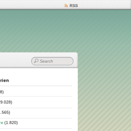
RSS
rien
8)
9.028)
.565)
re
(1.820)