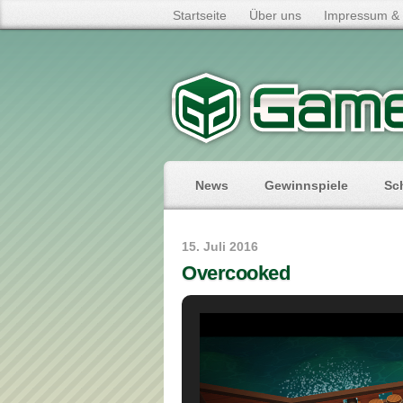
Startseite
Über uns
Impressum & 
News
Gewinnspiele
Sc
15. Juli 2016
Overcooked