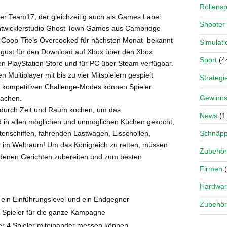
Rollensp
er Team17, der gleichzeitig auch als Games Label
Shooter
 Entwicklerstudio Ghost Town Games aus Cambridge
es Coop-Titels Overcooked für nächsten Monat bekannt
Simulati
ugust für den Download auf Xbox über den Xbox
Sport
(4
en PlayStation Store und für PC über Steam verfügbar.
 Multiplayer mit bis zu vier Mitspielern gespielt
Strategi
n kompetitiven Challenge-Modes können Spieler
Gewinns
machen.
 durch Zeit und Raum kochen, um das
News
(1
rd in allen möglichen und unmöglichen Küchen gekocht,
Schnäp
tenschiffen, fahrenden Lastwagen, Eisschollen,
r im Weltraum! Um das Königreich zu retten, müssen
Zubehör
edenen Gerichten zubereiten und zum besten
Firmen
(
Hardwa
ein Einführungslevel und ein Endgegner
Zubehör
r Spieler für die ganze Kampagne
der 4 Spieler miteinander messen können