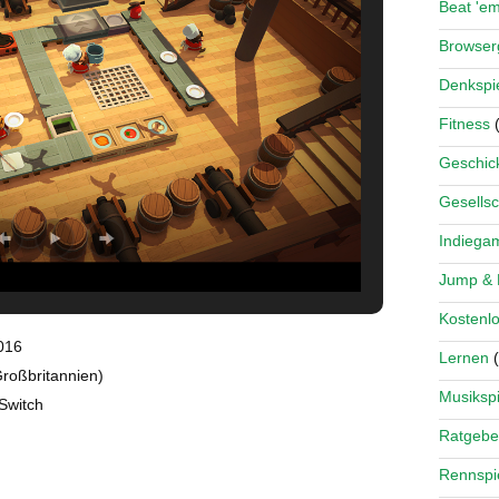
Beat 'e
Browse
Denkspi
Fitness
(
Geschick
Gesellsc
Indiega
Jump &
Kostenlo
016
Lernen
(
oßbritannien)
Musikspi
Switch
Ratgebe
Rennspi