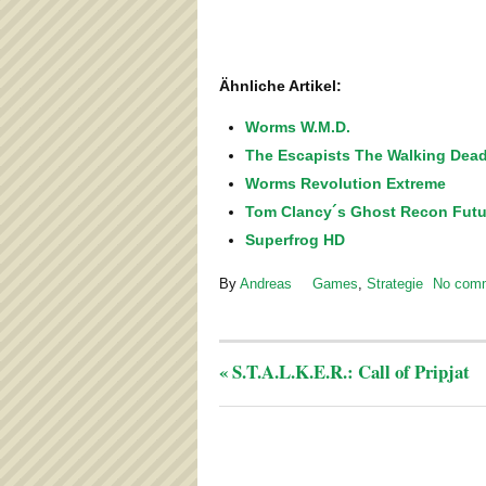
Ähnliche Artikel:
Worms W.M.D.
The Escapists The Walking Dea
Worms Revolution Extreme
Tom Clancy´s Ghost Recon Futur
Superfrog HD
By
Andreas
Games
,
Strategie
No com
«
S.T.A.L.K.E.R.: Call of Pripjat