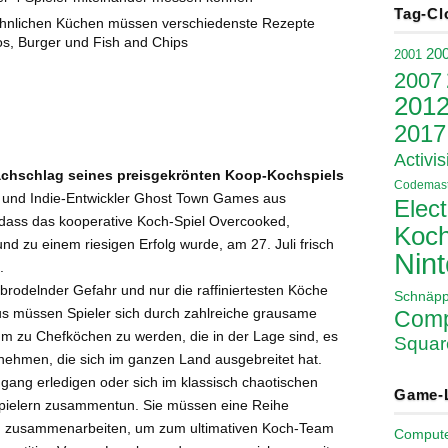
Tag-Cl
öhnlichen Küchen müssen verschiedenste Rezepte
os, Burger und Fish and Chips
20
2001
2007
201
2017
Activis
Nachschlag seines preisgekrönten Koop-Kochspiels
Codemast
 und Indie-Entwickler Ghost Town Games aus
Elect
dass das kooperative Koch-Spiel Overcooked,
Koch
 zu einem riesigen Erfolg wurde, am 27. Juli frisch
Nin
.
 brodelnder Gefahr und nur die raffiniertesten Köche
Schnäp
 müssen Spieler sich durch zahlreiche grausame
Comp
m zu Chefköchen zu werden, die in der Lage sind, es
Squar
nehmen, die sich im ganzen Land ausgebreitet hat.
gang erledigen oder sich im klassisch chaotischen
Game-
Spielern zusammentun. Sie müssen eine Reihe
nd zusammenarbeiten, um zum ultimativen Koch-Team
Comput