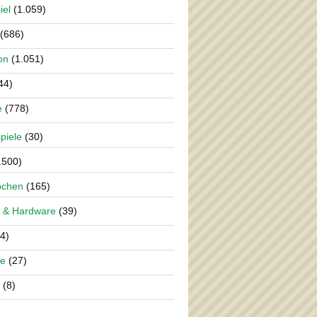
iel
(1.059)
(686)
on
(1.051)
44)
e
(778)
piele
(30)
.500)
pchen
(165)
 & Hardware
(39)
4)
re
(27)
(8)