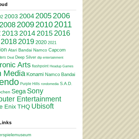
oud
2006
2005
2004
2003
02
2011
2010
2009
2008
2
2016
2013
2014
2015
2018
2019
2020
2021
ion
Atari
Bandai Namco
Capcom
Deep Silver
ers
Deal
dtp entertainment
ronic Arts
flashpoint
Headup Games
 Media
Konami
Namco Bandai
tendo
S.A.D.
Purple Hills
rondomedia
Sony
Sega
pchen
uter Entertainment
Ubisoft
e Enix
THQ
Links
erspielemuseum