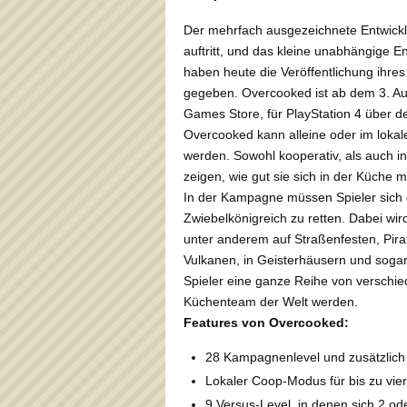
Der mehrfach ausgezeichnete Entwickl
auftritt, und das kleine unabhängige
haben heute die Veröffentlichung ihr
gegeben. Overcooked ist ab dem 3. A
Games Store, für PlayStation 4 über d
Overcooked kann alleine oder im lokalen
werden. Sowohl kooperativ, als auch i
zeigen, wie gut sie sich in der Küche 
In der Kampagne müssen Spieler sich
Zwiebelkönigreich zu retten. Dabei wi
unter anderem auf Straßenfesten, Pira
Vulkanen, in Geisterhäusern und soga
Spieler eine ganze Reihe von verschi
Küchenteam der Welt werden.
Features von Overcooked:
28 Kampagnenlevel und zusätzlich 
Lokaler Coop-Modus für bis zu vie
9 Versus-Level, in denen sich 2 o