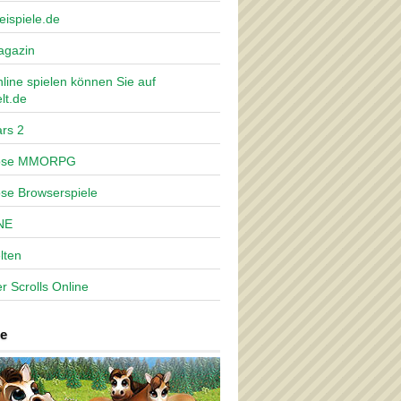
eispiele.de
agazin
nline spielen können Sie auf
lt.de
rs 2
lose MMORPG
ose Browserspiele
NE
lten
r Scrolls Online
e