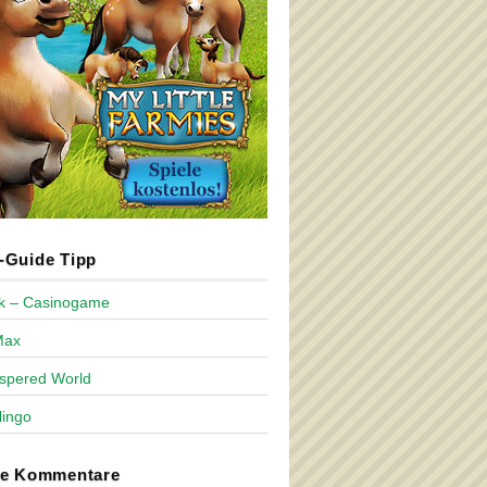
Guide Tipp
ck – Casinogame
Max
spered World
lingo
te Kommentare