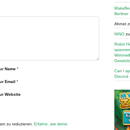
MakeBe
Berliner
Ahmet
z
NINO
z
Robin Ho
spannen
Wimmelb
Gesetzl
ur Name
*
Can I ap
Discord 
ur Email
*
ur Website
pam zu reduzieren.
Erfahre, wie deine