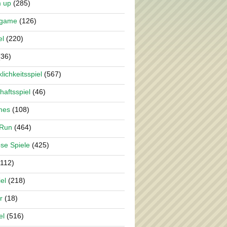
m up
(285)
rgame
(126)
el
(220)
36)
lichkeitsspiel
(567)
haftsspiel
(46)
mes
(108)
 Run
(464)
se Spiele
(425)
112)
el
(218)
r
(18)
el
(516)