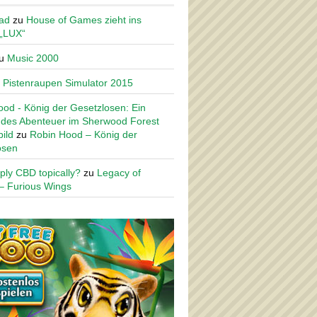
ad
zu
House of Games zieht ins
 „LUX“
u
Music 2000
u
Pistenraupen Simulator 2015
od - König der Gesetzlosen: Ein
des Abenteuer im Sherwood Forest
ild
zu
Robin Hood – König der
osen
ply CBD topically?
zu
Legacy of
– Furious Wings