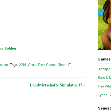
d
e Soldier
Games-
ments
Tags:
2016
,
Ghost Town Games
,
Team 17
Blackja
Sam & 
Landwirtschafts Simulator 17
»
The Whi
Zynga S
Neues