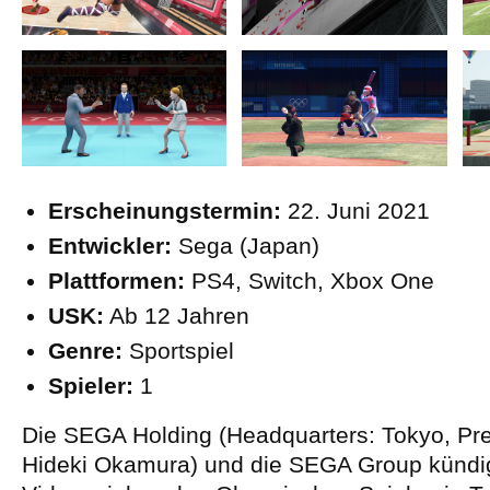
Erscheinungstermin:
22. Juni 2021
Entwickler:
Sega (Japan)
Plattformen:
PS4, Switch, Xbox One
USK:
Ab 12 Jahren
Genre:
Sportspiel
Spieler:
1
Die SEGA Holding (Headquarters: Tokyo, Pr
Hideki Okamura) und die SEGA Group kündige