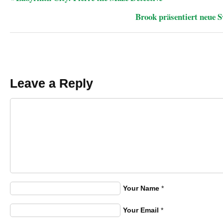
Brook präsentiert neue 
Leave a Reply
Your Name
*
Your Email
*