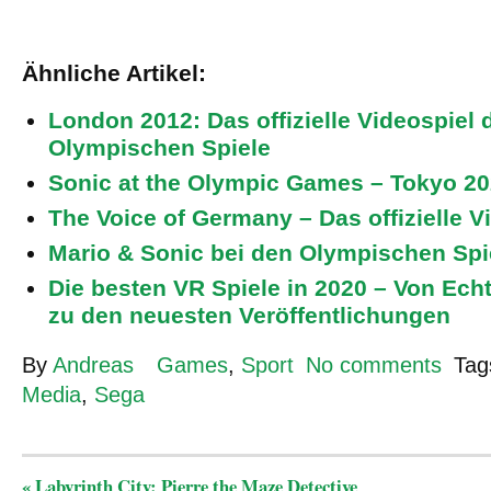
Ähnliche Artikel:
London 2012: Das offizielle Videospiel 
Olympischen Spiele
Sonic at the Olympic Games – Tokyo 2
The Voice of Germany – Das offizielle V
Mario & Sonic bei den Olympischen Spi
Die besten VR Spiele in 2020 – Von Ech
zu den neuesten Veröffentlichungen
By
Andreas
Games
,
Sport
No comments
Tag
Media
,
Sega
«
Labyrinth City: Pierre the Maze Detective