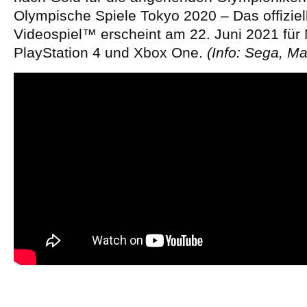
Olympische Spiele Tokyo 2020 – Das offiziel
Videospiel™ erscheint am 22. Juni 2021 für 
PlayStation 4 und Xbox One.
(Info: Sega, Ma