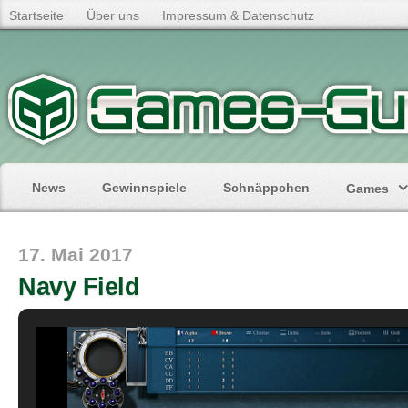
Startseite
Über uns
Impressum & Datenschutz
News
Gewinnspiele
Schnäppchen
Games
17. Mai 2017
Navy Field