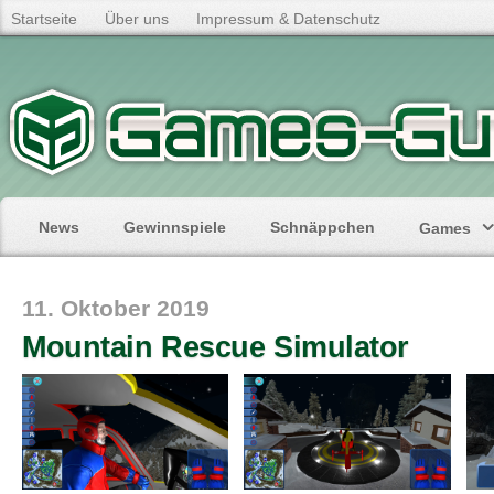
Startseite
Über uns
Impressum & Datenschutz
News
Gewinnspiele
Schnäppchen
Games
11. Oktober 2019
Mountain Rescue Simulator