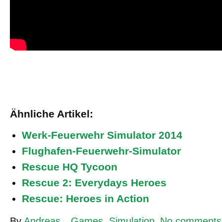
Ähnliche Artikel:
Werk-Feuerwehr Simulator 2014
Flughafen-Feuerwehr-Simulator
Rescue HQ Tycoon
Rescue 2: Everydays Heroes
Rescue: Heroes in Action
By
Andreas
Games
,
Simulation
No comments