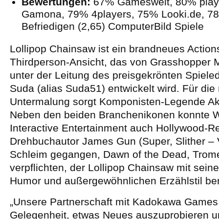
Bewertungen:
67% Gameswelt, 80% play
Gamona, 79% 4players, 75% Looki.de, 
Befriedigen (2,65) ComputerBild Spiele
Lollipop Chainsaw ist ein brandneues Actions
Thirdperson-Ansicht, das von Grasshopper 
unter der Leitung des preisgekrönten Spiele
Suda (alias Suda51) entwickelt wird. Für die
Untermalung sorgt Komponisten-Legende Ak
Neben den beiden Branchenikonen konnte W
Interactive Entertainment auch Hollywood-R
Drehbuchautor James Gun (Super, Slither – V
Schleim gegangen, Dawn of the Dead, Trome
verpflichten, der Lollipop Chainsaw mit sei
Humor und außergewöhnlichen Erzählstil ber
„Unsere Partnerschaft mit Kadokawa Games 
Gelegenheit, etwas Neues auszuprobieren u