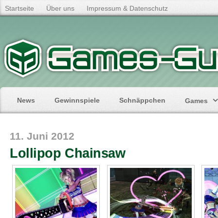
Startseite
Über uns
Impressum & Datenschutz
News
Gewinnspiele
Schnäppchen
Games
11. Juni 2012
Lollipop Chainsaw