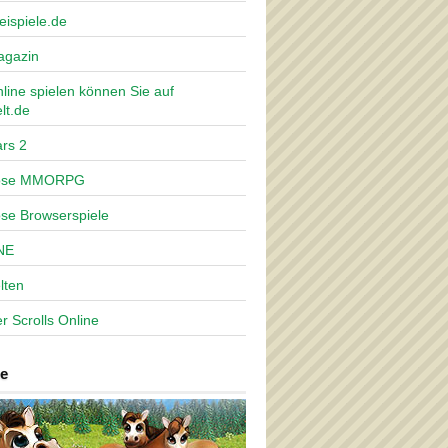
eispiele.de
agazin
nline spielen können Sie auf
lt.de
rs 2
lose MMORPG
ose Browserspiele
NE
lten
r Scrolls Online
e