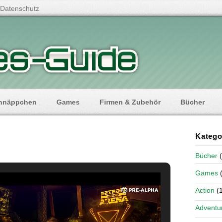
Datenschutz
hnäppchen
Games
Firmen & Zubehör
Bücher
Katego
Bücher
(
Games
(
Action
(1
Adventu