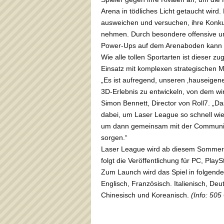
Arena in tödliches Licht getaucht wir
ausweichen und versuchen, ihre Konkur
nehmen. Durch besondere offensive un
Power-Ups auf dem Arenaboden kann 
Wie alle tollen Sportarten ist dieser z
Einsatz mit komplexen strategischen M
„Es ist aufregend, unseren ‚hauseigene
3D-Erlebnis zu entwickeln, von dem wir
Simon Bennett, Director von Roll7. „Das
dabei, um Laser League so schnell wie
um dann gemeinsam mit der Community f
sorgen.“
Laser League wird ab diesem Sommer 
folgt die Veröffentlichung für PC, Pla
Zum Launch wird das Spiel in folgend
Englisch, Französisch. Italienisch, De
Chinesisch und Koreanisch.
(Info: 50