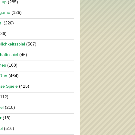
m up
(285)
rgame
(126)
el
(220)
36)
lichkeitsspiel
(567)
haftsspiel
(46)
mes
(108)
 Run
(464)
se Spiele
(425)
112)
el
(218)
r
(18)
el
(516)