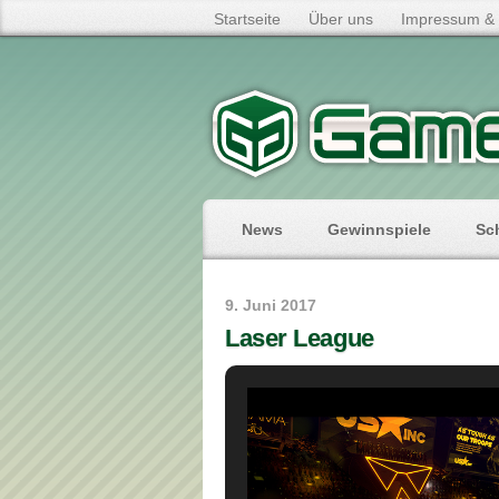
Startseite
Über uns
Impressum & 
News
Gewinnspiele
Sc
9. Juni 2017
Laser League