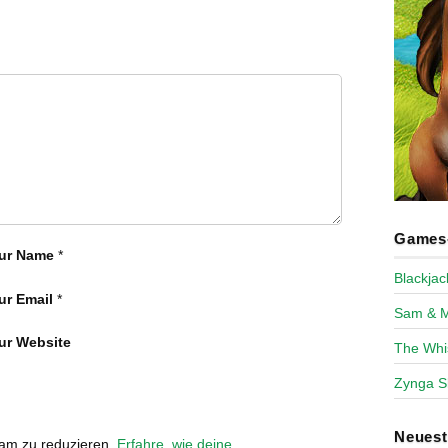
Games-
ur Name
*
Blackja
ur Email
*
Sam & 
ur Website
The Whi
Zynga S
Neues
pam zu reduzieren.
Erfahre, wie deine