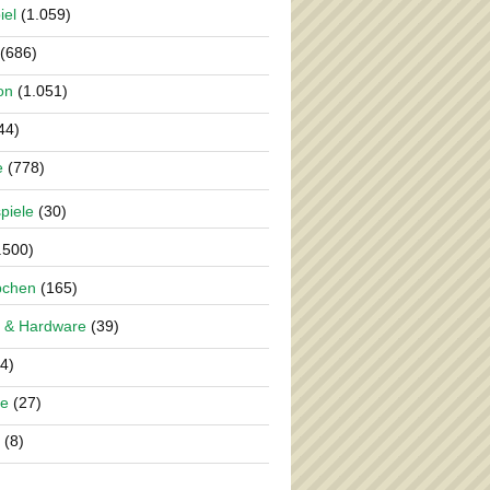
iel
(1.059)
(686)
on
(1.051)
44)
e
(778)
piele
(30)
.500)
pchen
(165)
 & Hardware
(39)
4)
re
(27)
(8)