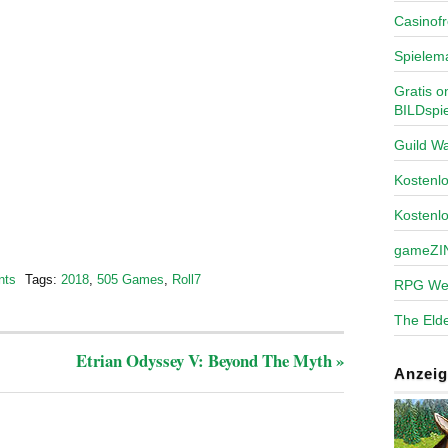
Casinofr
Spielem
Gratis o
BILDspie
Guild Wa
Kosten
Kostenl
gameZI
nts
Tags:
2018
,
505 Games
,
Roll7
RPG We
The Elde
Etrian Odyssey V: Beyond The Myth
»
Anzeig