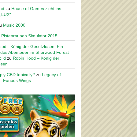
ad
zu
House of Games zieht ins
 „LUX“
u
Music 2000
u
Pistenraupen Simulator 2015
od - König der Gesetzlosen: Ein
des Abenteuer im Sherwood Forest
ild
zu
Robin Hood – König der
osen
ply CBD topically?
zu
Legacy of
– Furious Wings