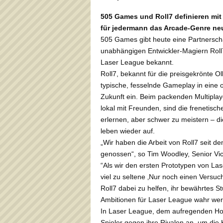
505 Games und Roll7 definieren mi
für jedermann das Arcade-Genre ne
505 Games gibt heute eine Partnersch
unabhängigen Entwickler-Magiern Roll7
Laser League bekannt.
Roll7, bekannt für die preisgekrönte O
typische, fesselnde Gameplay in eine o
Zukunft ein. Beim packenden Multiplaye
lokal mit Freunden, sind die frenetisc
erlernen, aber schwer zu meistern – di
leben wieder auf.
„Wir haben die Arbeit von Roll7 seit d
genossen“, so Tim Woodley, Senior Vi
“Als wir den ersten Prototypen von La
viel zu seltene ‚Nur noch einen Versuc
Roll7 dabei zu helfen, ihr bewährtes S
Ambitionen für Laser League wahr wer
In Laser League, dem aufregenden Hoc
Spieler gegen ihre Rivalen an, um die