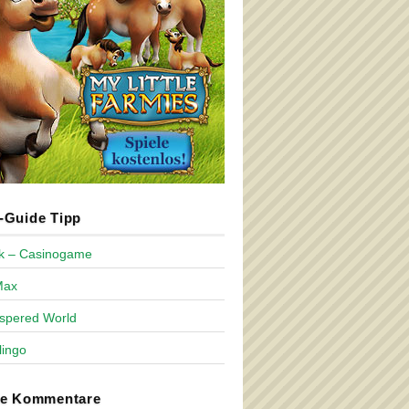
Guide Tipp
ck – Casinogame
Max
spered World
lingo
te Kommentare