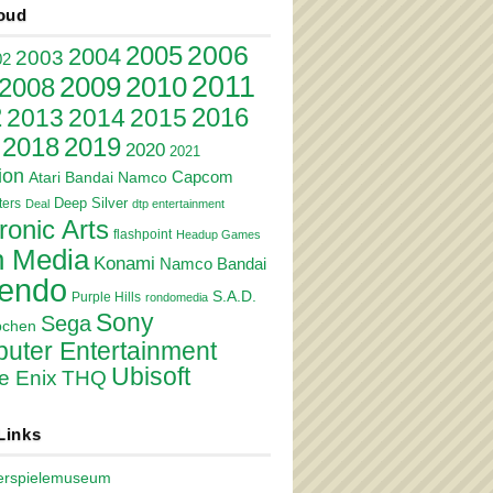
oud
2006
2005
2004
2003
02
2011
2010
2009
2008
2
2016
2013
2014
2015
2018
2019
2020
2021
ion
Atari
Bandai Namco
Capcom
Deep Silver
ers
Deal
dtp entertainment
ronic Arts
flashpoint
Headup Games
 Media
Konami
Namco Bandai
tendo
S.A.D.
Purple Hills
rondomedia
Sony
Sega
pchen
uter Entertainment
Ubisoft
e Enix
THQ
Links
erspielemuseum