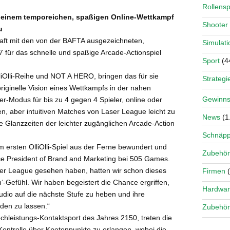
Rollensp
t einem temporeichen, spaßigen Online-Wettkampf
Shooter
u
aft mit den von der BAFTA ausgezeichneten,
Simulati
 für das schnelle und spaßige Arcade-Actionspiel
Sport
(4
lliOlli-Reihe und NOT A HERO, bringen das für sie
Strategi
riginelle Vision eines Wettkampfs in der nahen
Gewinns
r-Modus für bis zu 4 gegen 4 Spieler, online oder
hen, aber intuitiven Matches von Laser League leicht zu
News
(1
e Glanzzeiten der leichter zugänglichen Arcade-Action
Schnäp
em ersten OlliOlli-Spiel aus der Ferne bewundert und
Zubehör
ce President of Brand and Marketing bei 505 Games.
ser League gesehen haben, hatten wir schon dieses
Firmen
(
h‘-Gefühl. Wir haben begeistert die Chance ergriffen,
Hardwa
tudio auf die nächste Stufe zu heben und ihre
den zu lassen.“
Zubehör
hleistungs-Kontaktsport des Jahres 2150, treten die
 Kontrolle über Knotenpunkte zu erlangen, wobei die