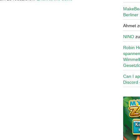
MakeBe
Berliner
Ahmet
z
NINO
z
Robin Ho
spannen
Wimmelb
Gesetzl
Can I ap
Discord 