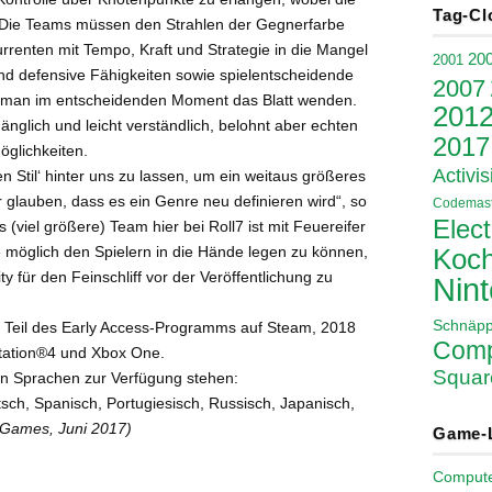
Tag-Cl
d. Die Teams müssen den Strahlen der Gegnerfarbe
renten mit Tempo, Kraft und Strategie in die Mangel
20
2001
d defensive Fähigkeiten sowie spielentscheidende
2007
man im entscheidenden Moment das Blatt wenden.
201
ugänglich und leicht verständlich, belohnt aber echten
2017
öglichkeiten.
Activis
n Stil‘ hinter uns zu lassen, um ein weitaus größeres
 glauben, dass es ein Genre neu definieren wird“, so
Codemast
Elect
 (viel größere) Team hier bei Roll7 ist mit Feuereifer
 möglich den Spielern in die Hände legen zu können,
Koch
ür den Feinschliff vor der Veröffentlichung zu
Nin
Schnäp
Teil des Early Access-Programms auf Steam, 2018
Comp
yStation®4 und Xbox One.
Squar
en Sprachen zur Verfügung stehen:
utsch, Spanisch, Portugiesisch, Russisch, Japanisch,
5 Games, Juni 2017)
Game-
Comput