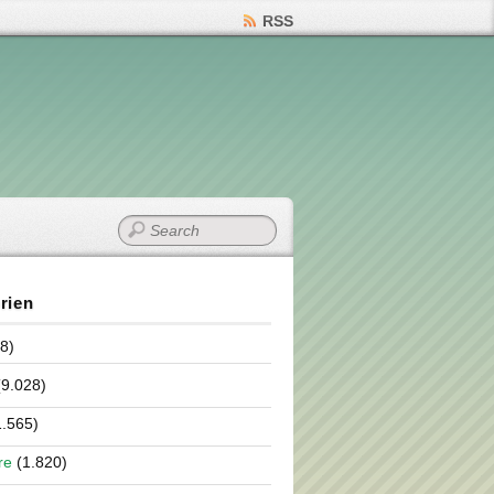
RSS
rien
8)
9.028)
.565)
re
(1.820)