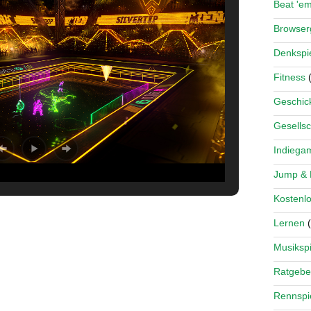
Beat 'e
Browse
Denkspi
Fitness
(
Geschick
Gesellsc
Indiega
Jump &
Kostenlo
Lernen
(
Musikspi
Ratgebe
Rennspi