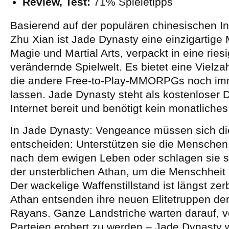
Review, Test:
71% Spieletipps
Basierend auf der populären chinesischen In
Zhu Xian ist Jade Dynasty eine einzigartige
Magie und Martial Arts, verpackt in eine riesi
verändernde Spielwelt. Es bietet eine Vielza
die andere Free-to-Play-MMORPGs noch im
lassen. Jade Dynasty steht als kostenloser
Internet bereit und benötigt kein monatlich
In Jade Dynasty: Vengeance müssen sich di
entscheiden: Unterstützen sie die Menschen
nach dem ewigen Leben oder schlagen sie si
der unsterblichen Athan, um die Menschheit 
Der wackelige Waffenstillstand ist längst ze
Athan entsenden ihre neuen Elitetruppen de
Rayans. Ganze Landstriche warten darauf, 
Parteien erobert zu werden – Jade Dynasty w