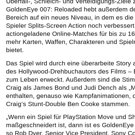
Überfall-, Schleich- und Verteidigungs-Ziele 
GoldenEye 007: Reloaded hebt außerdem de
Bereich auf ein neues Niveau, in dem es die
Spieler Splits-Screen Action noch verbesser
actiongeladene Online-Matches für bis zu 16
mehr Karten, Waffen, Charakteren und Spielm
bietet.
Das Spiel wird durch eine überarbeite Story
des Hollywood-Drehbuchautors des Films – B
zum Leben erweckt. Außerdem sind die Sti
Craig als James Bond und Judi Dench als „M
enthalten, genauso wie Kampfanimationen, d
Craig’s Stunt-Double Ben Cooke stammen.
„Wenn ein Spiel für PlayStation Move und S
maßgeschneidert ist, dann ist es GoldenEye
so Rob Dyer, Senior Vice President, Sony C