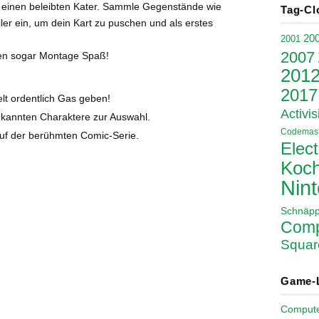
ür einen beleibten Kater. Sammle Gegenstände wie
Tag-Cl
ler ein, um dein Kart zu puschen und als erstes
20
2001
2007
hen sogar Montage Spaß!
201
2017
lt ordentlich Gas geben!
Activis
ekannten Charaktere zur Auswahl.
Codemast
uf der berühmten Comic-Serie.
Elect
Koch
Nin
Schnäp
Comp
Squar
Game-
Comput