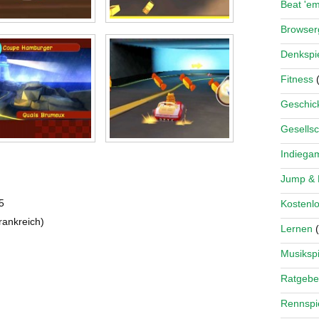
Beat 'e
Browse
Denkspi
Fitness
(
Geschick
Gesellsc
Indiega
Jump &
5
Kostenlo
rankreich)
Lernen
(
Musikspi
Ratgebe
Rennspi