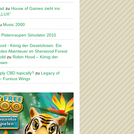
ad
zu
House of Games zieht ins
 „LUX“
u
Music 2000
u
Pistenraupen Simulator 2015
od - König der Gesetzlosen: Ein
des Abenteuer im Sherwood Forest
ild
zu
Robin Hood – König der
osen
ply CBD topically?
zu
Legacy of
– Furious Wings