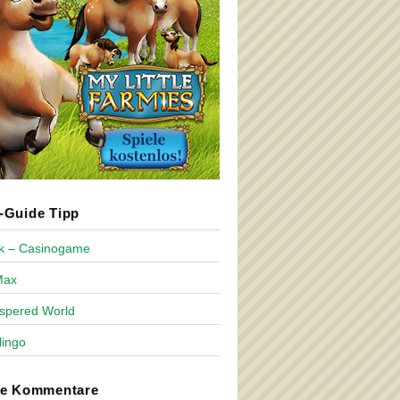
Guide Tipp
ck – Casinogame
Max
spered World
lingo
te Kommentare