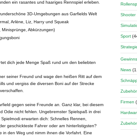
unden ein rasantes und haariges Rennspiel erleben.
Rollensp
wunderschöne 3D-Umgebungen aus Garfields Welt
Shooter
ermal, Arlène, Liz, Harry und Squeak
Simulati
, Minisprünge, Abkürzungen)
Sport
(4
igungsboni
Strategi
Gewinns
artet dich jede Menge Spaß rund um den beliebten
News
(1
iner seiner Freund und wage den heißen Ritt auf dem
Schnäp
lls und vergiss die diversen Boni auf der Strecke
 verschaffen.
Zubehör
Firmen
(
arfield gegen seine Freunde an. Ganz klar, bei diesem
d Odie nicht fehlen. Ungebremster Spielspaß in drei
Hardwa
 Spielmodi erwarten dich: Schnelles Rennen,
Zubehör
er geschickteste Fahrer oder am hinterlistigsten?
 in den Weg und nimm ihnen die Vorfahrt. Eine