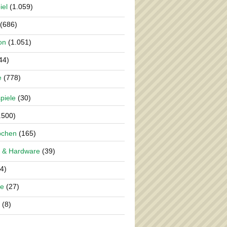
iel
(1.059)
(686)
on
(1.051)
44)
e
(778)
piele
(30)
.500)
pchen
(165)
 & Hardware
(39)
4)
re
(27)
(8)