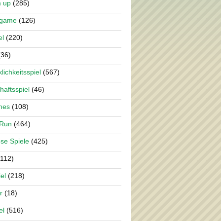
m up
(285)
rgame
(126)
el
(220)
36)
lichkeitsspiel
(567)
haftsspiel
(46)
mes
(108)
 Run
(464)
se Spiele
(425)
112)
el
(218)
r
(18)
el
(516)