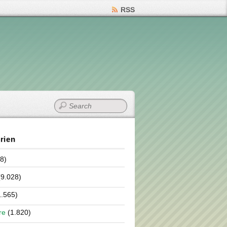
RSS
rien
8)
9.028)
.565)
re
(1.820)