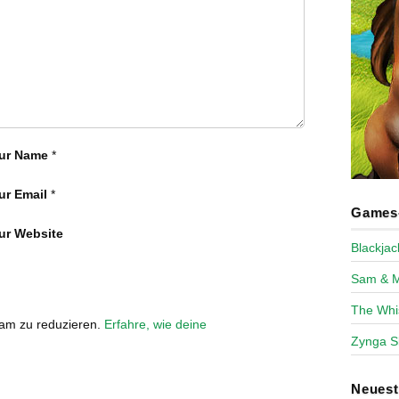
ur Name
*
ur Email
*
Games-
ur Website
Blackja
Sam & 
The Whi
pam zu reduzieren.
Erfahre, wie deine
Zynga S
Neues