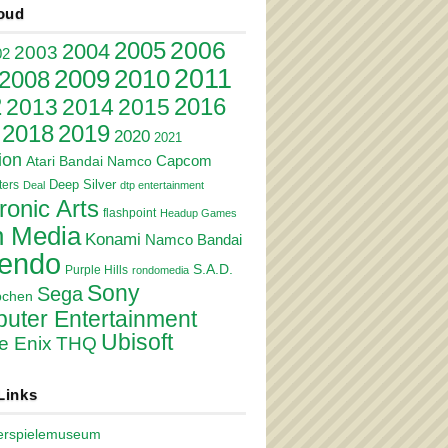
oud
2006
2005
2004
2003
02
2011
2010
2009
2008
2
2016
2013
2014
2015
2018
2019
2020
2021
ion
Atari
Bandai Namco
Capcom
Deep Silver
ers
Deal
dtp entertainment
ronic Arts
flashpoint
Headup Games
 Media
Konami
Namco Bandai
tendo
S.A.D.
Purple Hills
rondomedia
Sony
Sega
pchen
uter Entertainment
Ubisoft
e Enix
THQ
Links
erspielemuseum