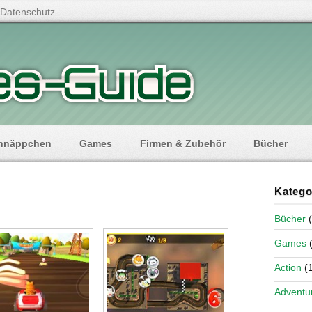
Datenschutz
hnäppchen
Games
Firmen & Zubehör
Bücher
Katego
Bücher
(
Games
(
Action
(1
Adventu