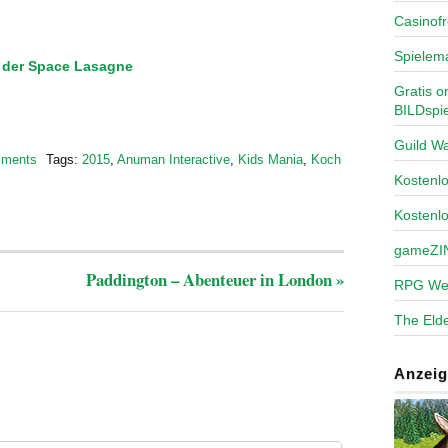
Casinofr
Spielem
n der Space Lasagne
Gratis o
BILDspie
Guild Wa
mments
Tags:
2015
,
Anuman Interactive
,
Kids Mania
,
Koch
Kosten
Kostenl
gameZI
Paddington – Abenteuer in London
»
RPG We
The Elde
Anzeig