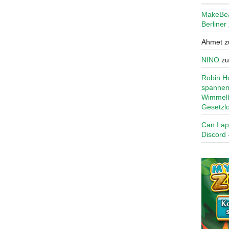
MakeBe
Berliner
Ahmet
z
NINO
z
Robin Ho
spannen
Wimmelb
Gesetzl
Can I ap
Discord 