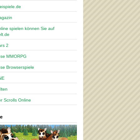
eispiele.de
agazin
nline spielen können Sie auf
lt.de
rs 2
lose MMORPG
ose Browserspiele
NE
lten
r Scrolls Online
e