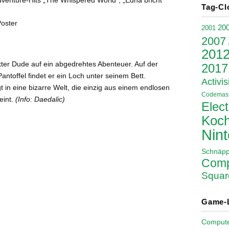
Tag-Cl
Poster
20
2001
2007
201
kter Dude auf ein abgedrehtes Abenteuer. Auf der
2017
offel findet er ein Loch unter seinem Bett.
Activis
t in eine bizarre Welt, die einzig aus einem endlosen
Codemast
eint.
(Info: Daedalic)
Elect
Koch
Nin
Schnäp
Comp
Squar
Game-
Comput