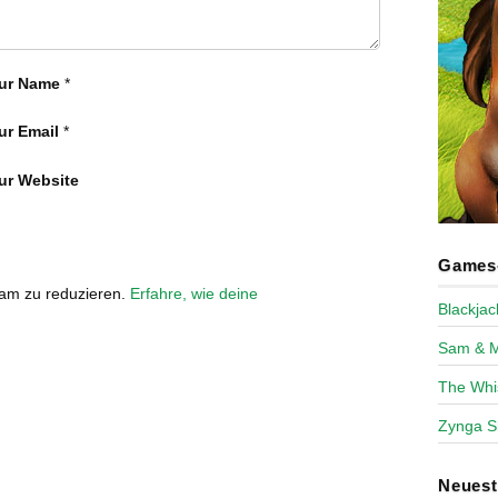
ur Name
*
ur Email
*
ur Website
Games-
pam zu reduzieren.
Erfahre, wie deine
Blackja
Sam & 
The Whi
Zynga S
Neues