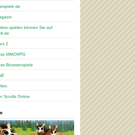
eispiele.de
agazin
nline spielen können Sie auf
lt.de
rs 2
lose MMORPG
ose Browserspiele
NE
lten
r Scrolls Online
e