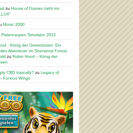
ad
zu
House of Games zieht ins
 „LUX“
u
Music 2000
u
Pistenraupen Simulator 2015
od - König der Gesetzlosen: Ein
des Abenteuer im Sherwood Forest
ild
zu
Robin Hood – König der
osen
ply CBD topically?
zu
Legacy of
– Furious Wings