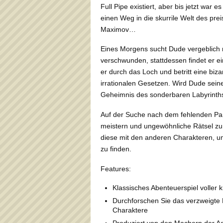
Full Pipe existiert, aber bis jetzt war
einen Weg in die skurrile Welt des pre
Maximov…
Eines Morgens sucht Dude vergeblich n
verschwunden, stattdessen findet er ei
er durch das Loch und betritt eine b
irrationalen Gesetzen. Wird Dude sei
Geheimnis des sonderbaren Labyrinths
Auf der Suche nach dem fehlenden Pant
meistern und ungewöhnliche Rätsel zu
diese mit den anderen Charakteren, u
zu finden.
Features:
Klassisches Abenteuerspiel voller k
Durchforschen Sie das verzweigte La
Charaktere
Produziert von den Machern der Ad