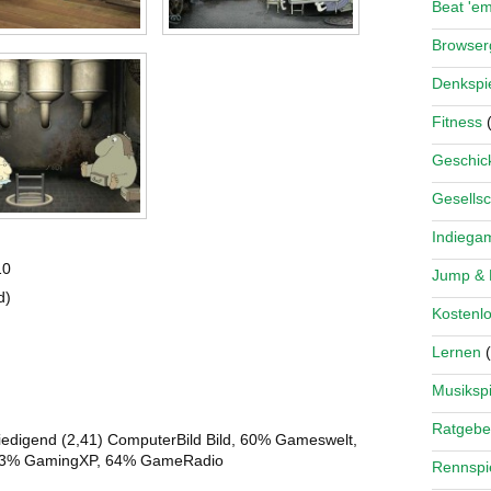
Beat 'e
Browse
Denkspi
Fitness
(
Geschick
Gesellsc
Indiega
10
Jump &
d)
Kostenlo
Lernen
(
Musikspi
Ratgebe
iedigend (2,41) ComputerBild Bild, 60% Gameswelt,
 83% GamingXP, 64% GameRadio
Rennspi