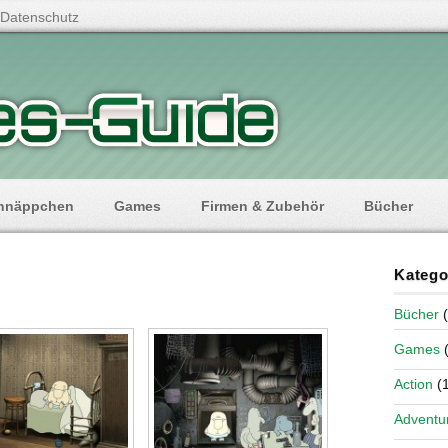
Datenschutz
hnäppchen
Games
Firmen & Zubehör
Bücher
Katego
Bücher
(
Games
(
Action
(1
Adventu