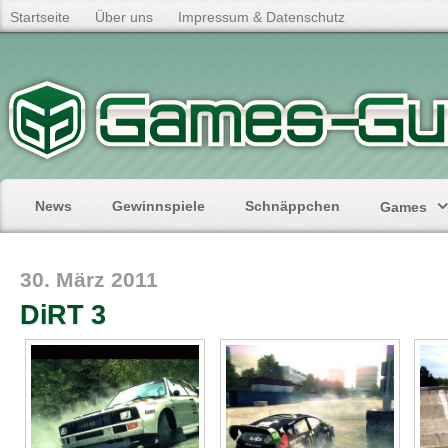
Startseite
Über uns
Impressum & Datenschutz
News
Gewinnspiele
Schnäppchen
Games
30. März 2011
DiRT 3