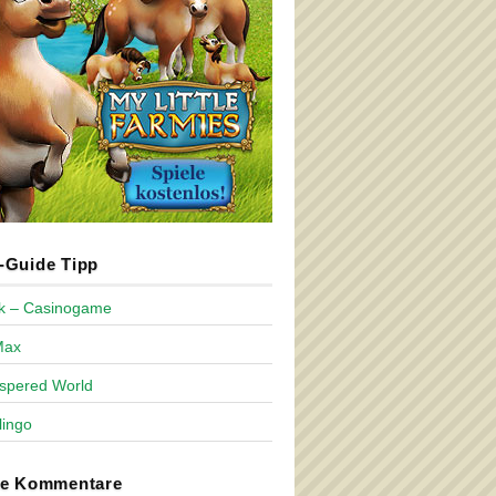
Guide Tipp
ck – Casinogame
Max
spered World
lingo
te Kommentare