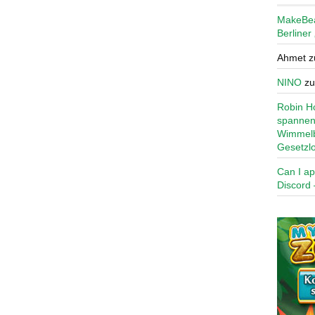
MakeBe
Berliner
Ahmet
z
NINO
z
Robin Ho
spannen
Wimmelb
Gesetzl
Can I ap
Discord 