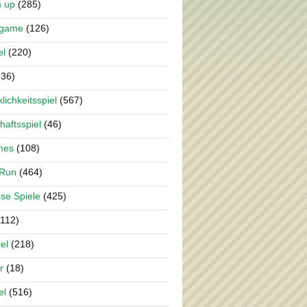
m up
(285)
rgame
(126)
el
(220)
36)
lichkeitsspiel
(567)
haftsspiel
(46)
mes
(108)
 Run
(464)
se Spiele
(425)
112)
el
(218)
r
(18)
el
(516)