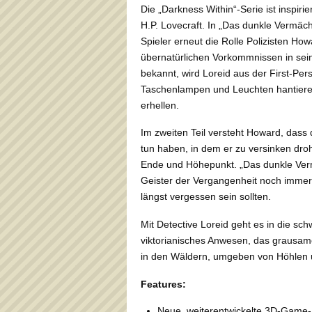
Die „Darkness Within“-Serie ist inspiri
H.P. Lovecraft. In „Das dunkle Vermäch
Spieler erneut die Rolle Polizisten Howa
übernatürlichen Vorkommnissen in se
bekannt, wird Loreid aus der First-Per
Taschenlampen und Leuchten hantieren
erhellen.
Im zweiten Teil versteht Howard, das
tun haben, in dem er zu versinken dro
Ende und Höhepunkt. „Das dunkle Vermä
Geister der Vergangenheit noch immer 
längst vergessen sein sollten.
Mit Detective Loreid geht es in die sc
viktorianisches Anwesen, das grausame
in den Wäldern, umgeben von Höhlen 
Features:
Neue, weiterentwickelte 3D-Game-E