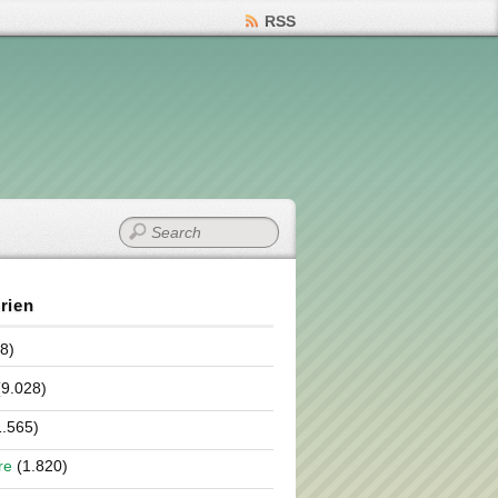
RSS
rien
8)
9.028)
.565)
re
(1.820)