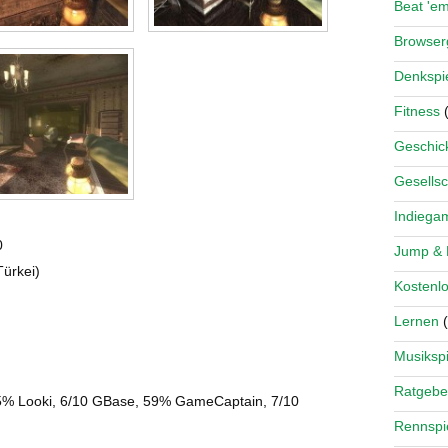
Beat 'e
Browse
Denkspi
Fitness
(
Geschick
Gesellsc
Indiega
0
Jump &
Türkei)
Kostenlo
Lernen
(
Musikspi
Ratgebe
 Looki, 6/10 GBase, 59% GameCaptain, 7/10
Rennspi