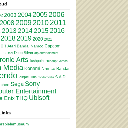
oud
2006
2005
2004
2003
02
2011
2010
2009
2008
2
2016
2013
2014
2015
2018
2019
2020
2021
ion
Atari
Bandai Namco
Capcom
Deep Silver
ers
Deal
dtp entertainment
ronic Arts
flashpoint
Headup Games
 Media
Konami
Namco Bandai
tendo
S.A.D.
Purple Hills
rondomedia
Sony
Sega
pchen
uter Entertainment
Ubisoft
e Enix
THQ
Links
erspielemuseum