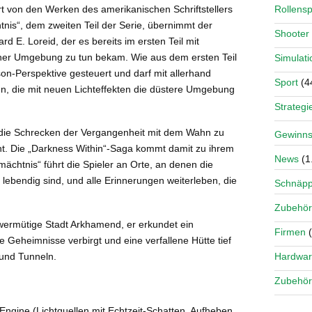
ert von den Werken des amerikanischen Schriftstellers
Rollensp
tnis“, dem zweiten Teil der Serie, übernimmt der
Shooter
rd E. Loreid, der es bereits im ersten Teil mit
iner Umgebung zu tun bekam.
Wie aus dem ersten Teil
Simulati
son-Perspektive gesteuert und darf mit allerhand
Sport
(4
, die mit neuen Lichteffekten die düstere Umgebung
Strategi
s die Schrecken der Vergangenheit mit dem Wahn zu
Gewinns
ht. Die „Darkness Within“-Saga kommt damit zu ihrem
News
(1
chtnis“ führt die Spieler an Orte, an denen die
lebendig sind, und alle Erinnerungen weiterleben, die
Schnäp
Zubehör
hwermütige Stadt Arkhamend, er erkundet ein
Firmen
(
 Geheimnisse verbirgt und eine verfallene Hütte tief
Hardwa
und Tunneln.
Zubehör
ngine (Lichtquellen mit Echtzeit-Schatten, Aufheben,