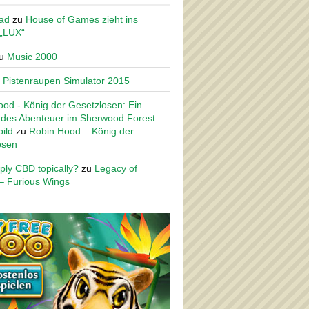
ad
zu
House of Games zieht ins
 „LUX“
u
Music 2000
u
Pistenraupen Simulator 2015
od - König der Gesetzlosen: Ein
des Abenteuer im Sherwood Forest
ild
zu
Robin Hood – König der
osen
ply CBD topically?
zu
Legacy of
– Furious Wings