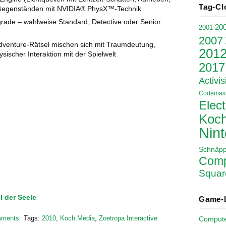
Tag-Cl
 Gegenständen mit NVIDIA® PhysX™-Technik
sgrade – wahlweise Standard, Detective oder Senior
20
2001
2007
Adventure-Rätsel mischen sich mit Traumdeutung,
201
sischer Interaktion mit der Spielwelt
2017
Activis
Codemast
Elect
Koch
Nin
Schnäp
Comp
Squar
l der Seele
Game-
mments
Tags:
2010
,
Koch Media
,
Zoetropa Interactive
Comput