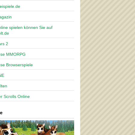
eispiele.de
agazin
nline spielen können Sie auf
lt.de
rs 2
lose MMORPG
ose Browserspiele
NE
lten
r Scrolls Online
e