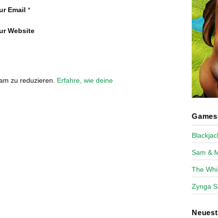
ur Email
*
ur Website
pam zu reduzieren.
Erfahre, wie deine
Games-
Blackja
Sam & 
The Whi
Zynga S
Neues