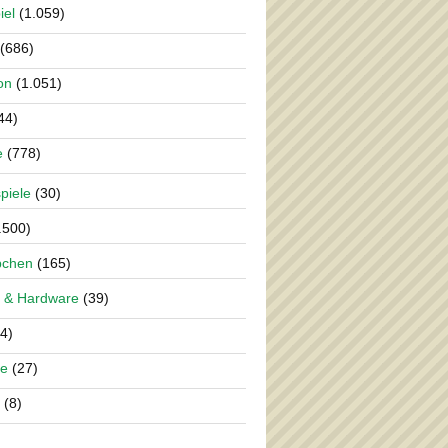
iel
(1.059)
(686)
on
(1.051)
44)
e
(778)
piele
(30)
.500)
pchen
(165)
 & Hardware
(39)
4)
re
(27)
(8)