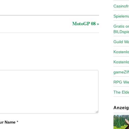
Casinofr
Spielem
MotoGP 08
»
Gratis o
BILDspie
Guild Wa
Kosten
Kostenl
gameZI
RPG We
The Elde
Anzeig
ur Name
*