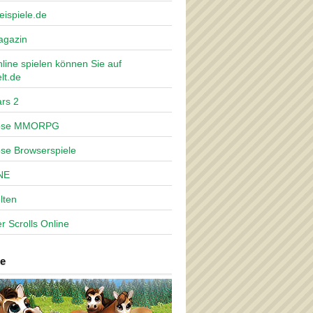
eispiele.de
agazin
nline spielen können Sie auf
lt.de
rs 2
lose MMORPG
ose Browserspiele
NE
lten
r Scrolls Online
e