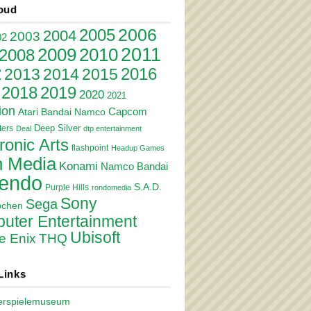
oud
2006
2005
2004
2003
02
2011
2010
2009
2008
2
2016
2013
2014
2015
2018
2019
2020
2021
ion
Atari
Bandai Namco
Capcom
Deep Silver
ers
Deal
dtp entertainment
ronic Arts
flashpoint
Headup Games
 Media
Konami
Namco Bandai
tendo
S.A.D.
Purple Hills
rondomedia
Sony
Sega
pchen
uter Entertainment
Ubisoft
e Enix
THQ
Links
erspielemuseum