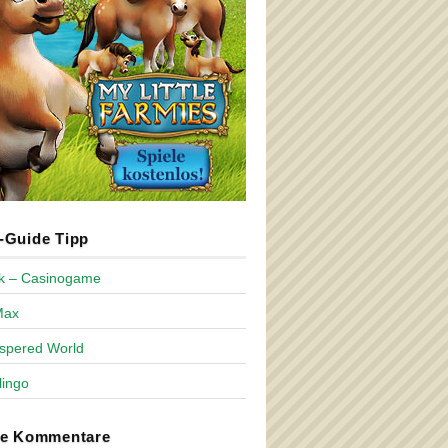
Guide Tipp
ck – Casinogame
Max
spered World
lingo
te Kommentare