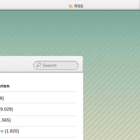
RSS
rien
8)
9.028)
.565)
re
(1.820)