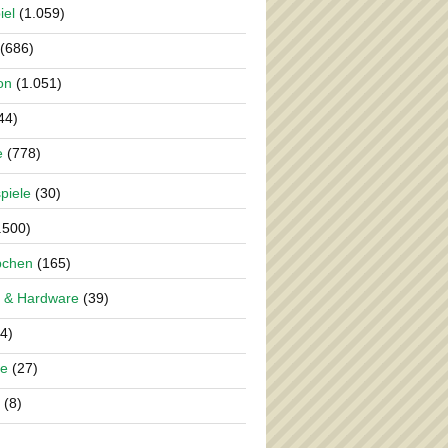
iel
(1.059)
(686)
on
(1.051)
44)
e
(778)
piele
(30)
.500)
pchen
(165)
 & Hardware
(39)
4)
re
(27)
(8)