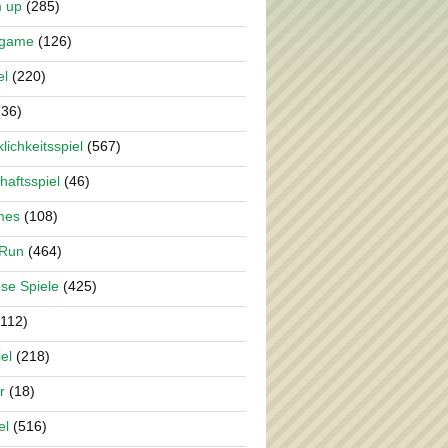
m up
(285)
rgame
(126)
el
(220)
36)
lichkeitsspiel
(567)
haftsspiel
(46)
mes
(108)
 Run
(464)
se Spiele
(425)
112)
el
(218)
r
(18)
el
(516)