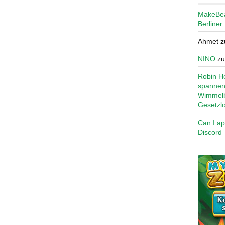
MakeBe
Berliner
Ahmet
z
NINO
z
Robin Ho
spannen
Wimmelb
Gesetzl
Can I ap
Discord 