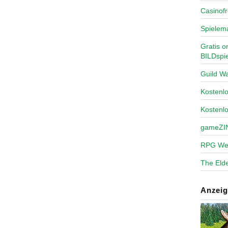
Casinofr
Spielem
Gratis o
BILDspie
Guild Wa
Kosten
Kostenl
gameZI
RPG We
The Elde
Anzeig