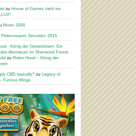
ad
zu
House of Games zieht ins
 „LUX“
u
Music 2000
u
Pistenraupen Simulator 2015
od - König der Gesetzlosen: Ein
des Abenteuer im Sherwood Forest
ild
zu
Robin Hood – König der
osen
ply CBD topically?
zu
Legacy of
– Furious Wings