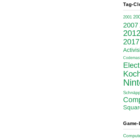
Tag-Cl
20
2001
2007
201
2017
Activis
Codemast
Elect
Koch
Nin
Schnäp
Comp
Squar
Game-
Comput