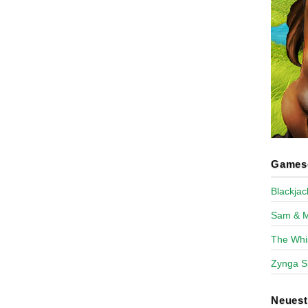
Games-
Blackja
Sam & 
The Whi
Zynga S
Neues