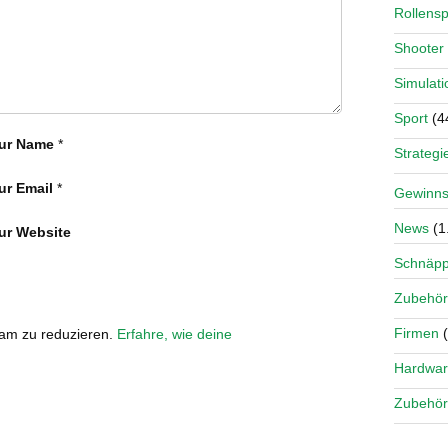
Rollensp
Shooter
Simulati
Sport
(4
ur Name
*
Strategi
ur Email
*
Gewinns
News
(1
ur Website
Schnäp
Zubehör
Firmen
(
pam zu reduzieren.
Erfahre, wie deine
Hardwa
Zubehör