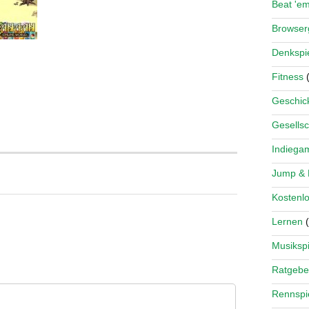
Beat 'e
Browse
Denkspi
Fitness
(
Geschick
Gesellsc
Indiega
Jump &
Kostenlo
Lernen
(
Musikspi
Ratgebe
Rennspi