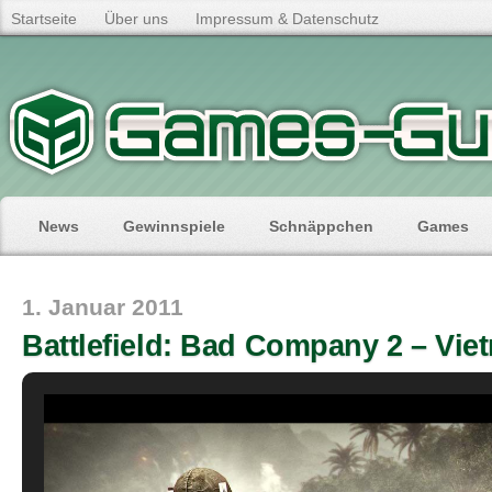
Startseite
Über uns
Impressum & Datenschutz
News
Gewinnspiele
Schnäppchen
Games
1. Januar 2011
Battlefield: Bad Company 2 – Vie