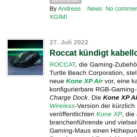
weiterlesen
By
Andreas
News
No commen
XGIMI
27. Juli 2022
Roccat kündigt kabell
ROCCAT
, die Gaming-Zubehö
Turtle Beach Corporation, stel
neue
Kone XP Air
vor, eine k
konfigurierbare RGB-Gaming
Charge Dock
. Die
Kone XP Ai
Wireless
-Version der kürzlich
veröffentlichten
Kone XP
, die
branchenführende und vielsei
Gaming-Maus einen Höhepunk